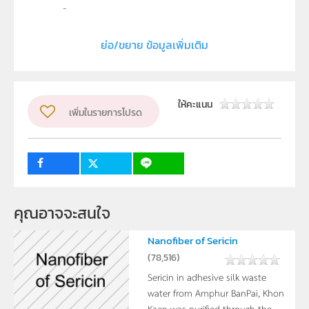
ลิขสิทธิ์
ภาควิชาฟิสิกส์ คณะวิทยาศาสตร์ มหาวิทยาลัย
ย่อ/ขยาย ข้อมูลเพิ่มเติม
ศรีนครินทรวิโรฒ
ผู้แต่ง หรือ เจ้าของผลงาน
ฉัตรชัย หัสดร สุเนตร สุขทวี ตุลยดา สุดกระโทก
ให้คะแนน
เพิ่มในรายการโปรด
ระดับชั้น
ม.4, ม.5, ม.6
กลุ่มเป้าหมาย
ครู, นักเรียน
คุณอาจจะสนใจ
Nanofiber of Sericin
(
78,516
)
Sericin in adhesive silk waste
water from Amphur BanPai, Khon
Kaen was purified through the ...