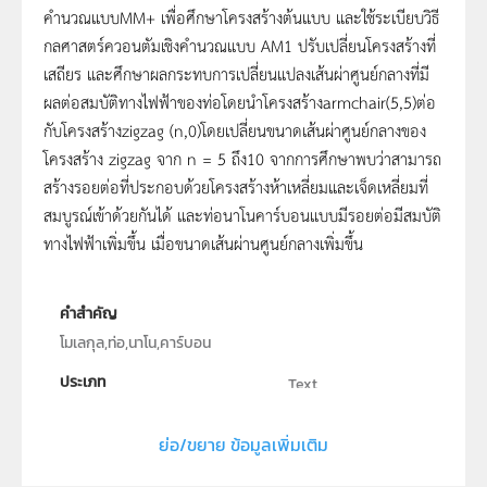
คำนวณแบบMM+ เพื่อศึกษาโครงสร้างต้นแบบ และใช้ระเบียบวิธี
กลศาสตร์ควอนตัมเชิงคำนวณแบบ AM1 ปรับเปลี่ยนโครงสร้างที่
เสถียร และศึกษาผลกระทบการเปลี่ยนแปลงเส้นผ่าศูนย์กลางที่มี
ผลต่อสมบัติทางไฟฟ้าของท่อโดยนำโครงสร้างarmchair(5,5)ต่อ
กับโครงสร้างzigzag (n,0)โดยเปลี่ยนขนาดเส้นผ่าศูนย์กลางของ
โครงสร้าง zigzag จาก n = 5 ถึง10 จากการศึกษาพบว่าสามารถ
สร้างรอยต่อที่ประกอบด้วยโครงสร้างห้าเหลี่ยมและเจ็ดเหลี่ยมที่
สมบูรณ์เข้าด้วยกันได้ และท่อนาโนคาร์บอนแบบมีรอยต่อมีสมบัติ
ทางไฟฟ้าเพิ่มขึ้น เมื่อขนาดเส้นผ่านศูนย์กลางเพิ่มขึ้น
คำสำคัญ
โมเลกุล,ท่อ,นาโน,คาร์บอน
ประเภท
Text
ลิขสิทธิ์
ย่อ/ขยาย ข้อมูลเพิ่มเติม
สาขาวิชาฟิสิกส์ คณะวิทยาศาสตร์ มหาวิทยาลัยราชภัฏ
อุบลราชธานี