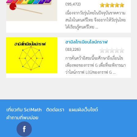
(
95,472
)
เนื่องจากวัยรุ่นไทยในปัจจุบันขาดความ
สนใจในดนตรีไทย จึงอยากให้วัยรุ่นไทย
ได้เรียนรู้คนตรีไทย ...
ฮามิลโทเนียนไลน์กราฟ
(
83,226
)
การค้นคว้าอิสระนี้จะศึกษาถึงเงื่อนไข
เพียงพอของกราฟ G เพื่อที่จะพิจารณา
ว่าไลน์กราฟ L(G)ของกราฟ G ...
เกี่ยวกับ SciMath
ติดต่อเรา
แผนผังเว็บไซต์
คำถามที่พบบ่อย