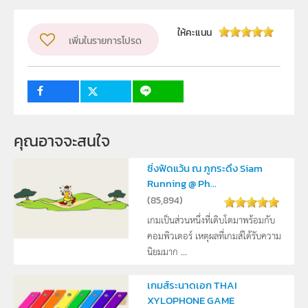
ผู้แต่ง หรือ เจ้าของผลงาน
ให้คะแนน
เพิ่มในรายการโปรด
สุรศักดิ์ ศรีสุวงศ์ และ จิตรา สอนพงษ์
ระดับชั้น
ม.4, ม.5, ม.6
กลุ่มเป้าหมาย
ครู, นักเรียน
คุณอาจจะสนใจ
ซิ่งฟัดแว้น ณ ภูกระดึง Siam
Running @ Ph...
(
85,894
)
เกมเป็นส่วนหนึ่งที่เติบโตมาพร้อมกับ
คอมพิวเตอร์ เหตุผลที่เกมส์ได้รับความ
นิยมมาก ...
เกมส์ระนาดเอก THAI
XYLOPHONE GAME