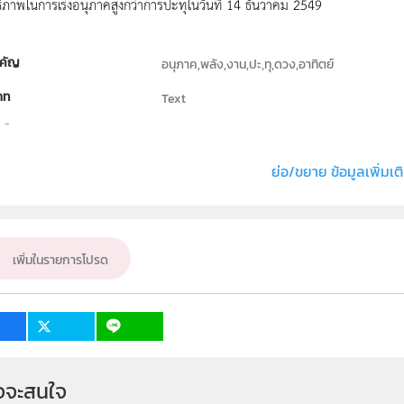
ิภาพในการเร่งอนุภาคสูงกว่าการปะทุในวันที่ 14 ธันวาคม 2549
คัญ
อนุภาค,พลัง,งาน,ปะ,ทุ,ดวง,อาทิตย์
ภท
Text
ธิ์
ภาควิชาฟิสิกส์ คณะวิทยาศาสตร์ มหาวิทยาลัยนเ
่ง หรือ เจ้าของผลงาน
เพิ่มพูน เพิ่มพรม
ย่อ/ขยาย ข้อมูลเพิ่มเต
ั้น
ม.4, ม.5, ม.6
เป้าหมาย
ครู, นักเรียน
เพิ่มในรายการโปรด
จจะสนใจ