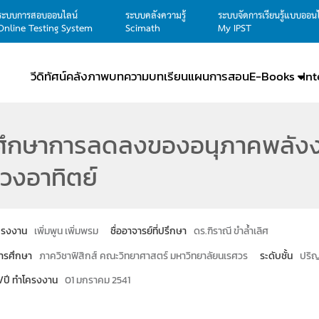
ระบบการสอบออนไลน์
ระบบคลังความรู้
ระบบจัดการเรียนรู้แบบออน
Online Testing System
Scimath
My IPST
วีดิทัศน์
คลังภาพ
บทความ
บทเรียน
แผนการสอน
E-Books
In
ศึกษาการลดลงของอนุภาคพลังง
วงอาทิตย์
โครงงาน
เพิ่มพูน เพิ่มพรม
ชื่ออาจารย์ที่ปรึกษา
ดร.ฑิราณี ขำล้ำเลิศ
ารศึกษา
ภาควิชาฟิสิกส์ คณะวิทยาศาสตร์ มหาวิทยาลัยนเรศวร
ระดับชั้น
ปริญ
น/ปี ทำโครงงาน
01 มกราคม 2541