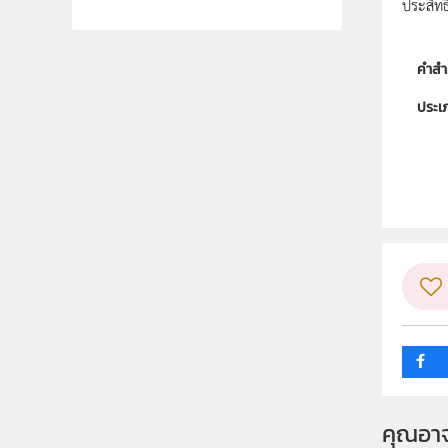
ประสิทธ
คำสำ
ประเ
ลิขสิท
ผู้แต
ระดับช
กลุ่ม
คุณอา