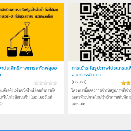
ษาประสิทธิภาพการสกัดฟลูออ
การเข้ารหัสรูปภาพโปรแกรมเพื
...
งานการพัฒนา...
(
86,359
)
ยมคีเลติงเรซินชนิดใหม่ โดยทำการดัด
โครงการนี้แสดงการเข้ารหัสรูปภาพที่เข้
ตรีนไดไวนิลเบนซีน (แอมเบอร์ไลท์
ถอดรหัสรูปภาพโดยใช้หลักการสลับพิกเซ
) ...
ออส-เบด ...