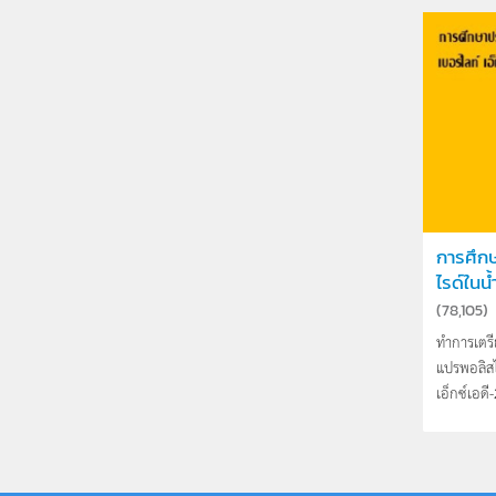
การศึก
ไรด์ในน้ำ
(
78,105
)
ทำการเตรี
แปรพอลิสไ
เอ็กซ์เอดี-2