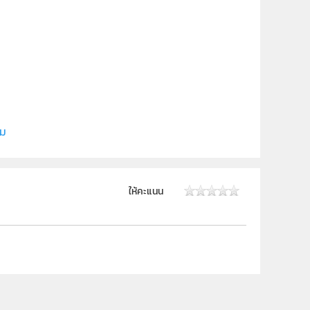
รศวร
ิม
ให้คะแนน