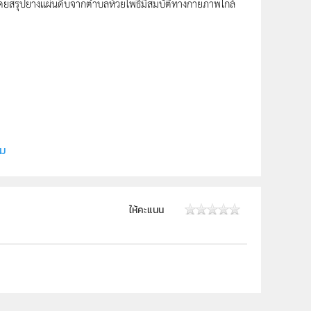
 โดยสรุปยางแผ่นดิบจากตำบลห้วยโพธิ์มีสมบัติทางกายภาพใกล้
มหาวิทยาลัยราชภัฏมหาสารคาม
ิม
ให้คะแนน