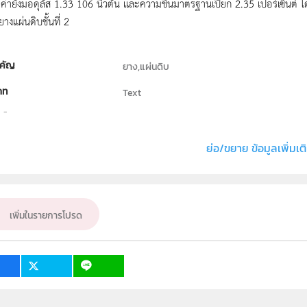
 ค่ายังมอดุลัส 1.33 106 นิวตัน และความชื้นมาตรฐานเปียก 2.35 เปอร์เซ็นต์
ยางแผ่นดิบชั้นที่ 2
คัญ
ยาง,แผ่นดิบ
ภท
Text
ธิ์
ภาควิชาฟิสิกส์ คณะวิทยาศาสตร์และเทคโนโลยี 
่ง หรือ เจ้าของผลงาน
พรพรรณ กมลเศษ
ย่อ/ขยาย ข้อมูลเพิ่มเต
ั้น
ม.4, ม.5, ม.6
เป้าหมาย
ครู, นักเรียน
เพิ่มในรายการโปรด