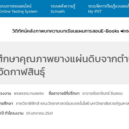
ระบบการสอบออนไลน์
ระบบคลังความรู้
ระบบจัดการเรียนรู้แบบออน
Online Testing System
Scimath
My IPST
วีดิทัศน์
คลังภาพ
บทความ
บทเรียน
แผนการสอน
E-Books
In
ึกษาคุณภาพยางแผ่นดิบจากตำบล
วัดกาฬสินธุ์
โครงงาน
พรพรรณ กมลเศษ
ชื่ออาจารย์ที่ปรึกษา
อาจารย์ชลารินทร์ อินสอน
ารศึกษา
ภาควิชาฟิสิกส์ คณะวิทยาศาสตร์และเทคโนโลยี มหาวิทยาลัยราชภัฏมหา
น/ปี ทำโครงงาน
01 มกราคม 2541