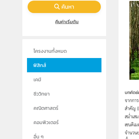
ค้นหา
คืนค่าเริ่มต้น
โครงงานทั้งหมด
ฟิสิกส์
เคมี
บทคัดย่
ชีววิทยา
จากการศ
สำคัญ (
คณิตศาสตร์
สม่ำเสม
คอมพิวเตอร์
เซนติเม
จำนวนยา
อื่น ๆ