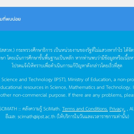
มที่พบบ่อย
(
สสวท
.)
กระทรวงศึกษาธิการ
เป็นหน่วยงานของรัฐที่ไม่แสวงหากำไร
ได้จั
กษา
โดยเน้นการศึกษาขั้นพื้นฐานเป็นหลัก
หากท่านพบว่ามีข้อมูลหรือเนื้อห
โปรดแจ้งให้ทราบเพื่อดำเนินการแก้ปัญหาดังกล่าวโดยเร็วที่สุด
g Science and Technology (IPST), Ministry of Education, a non-pro
ucational resources in Science, Mathematics and Technology. IPST 
 other non-commercial purpose. If there are any problems, plea
CIMATH :: คลังความรู้ SciMath.
Terms and Conditions.
Privacy.
, Al
อีเมล:
scimath@ipst.ac.th
(ให้บริการในวันและเวลาราชการเท่านั้น)