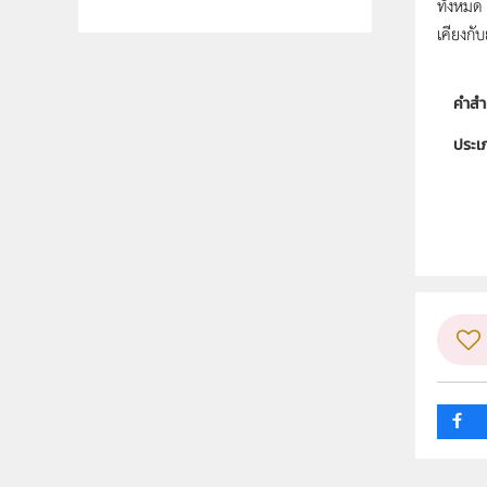
ทั้งหมด
เคียงกับ
คำสำ
ประเ
ลิขสิท
ผู้แต
ระดับช
กลุ่ม