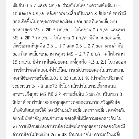
เข้มข้น 0 5 7 และ9 มก./ล. ร่วมกับไคโตซานความเข้มข้น 0 5
10 และ15 มก./ล. หลังจากเพาะเลี้ยงเป็นเวลา 8 สัปดาห์ พบว่ามี
ยอดเกิดขึ้นในทุกชุดการทดลองโดยปลายยอดที่เพาะเลี้ยงบน
อาหารสูตร MS + 2iP 5 มก./ล. + ไคโตซาน 0 มก./ล. และสูตร
MS + 2iP 7 มก./ล. + ไคโตซาน 0 มก./ล. มีจำนวนยอดเฉลี่ย
เกิดขึ้นมากที่สุดคือ 3.6 ± 1.7 และ 3.6 ± 2.7 ยอด ตามลำดับ
ยอดที่เพาะเลี้ยงบนอาหารสูตร MS + 2iP 7 มก./ล. + ไคโตซาน
15 มก./ล. มีจำนวนใบต่อยอดมากที่สุดคือ 4.3 ± 2.1 ใบต่อยอด
การชักนำพอลิพลอยด์ทำได้โดยการแช่ปลายยอดลงในสารละลาย
คอลชิซินความเข้มข้น0.01 0.05 และ0.1 % (น้ำหนัก/ปริมาตร)
ระยะเวลา 24 48 และ72 ชั่วโมง แล้วนำไปเพาะเลี้ยงต่อบน
อาหารแข็งสูตร MS ที่มี 2iP ความเข้มข้น 5 มก./ล. เป็นเวลา 8
สัปดาห์ พบว่าปลายยอดทุกชุดการทดลองสามารถเจริญเติบโต
เป็นต้นที่สมบูรณ์ได้ โดยมีจำนวนใบเฉลี่ยและรากเฉลี่ยแตกต่างกัน
อย่างมีนัยสำคัญ ส่วนจำนวนยอดเฉลี่ยไม่มีความแตกต่างกัน ไม่
พบการเปลี่ยนแปลงจำนวนโครโมโซมโดยทุกชุดการทดลองยังคงมี
จำนวนโครโมโซมเป็น 2n = 48 จำนวนปากใบ ความกว้างเฉลี่ย