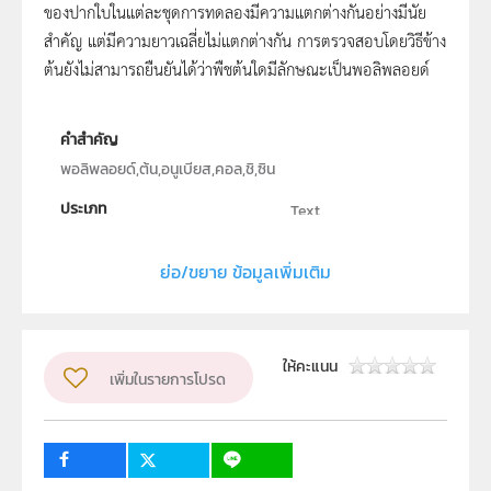
ของปากใบในแต่ละชุดการทดลองมีความแตกต่างกันอย่างมีนัย
สำคัญ แต่มีความยาวเฉลี่ยไม่แตกต่างกัน การตรวจสอบโดยวิธีข้าง
ต้นยังไม่สามารถยืนยันได้ว่าพืชต้นใดมีลักษณะเป็นพอลิพลอยด์
คำสำคัญ
พอลิพลอยด์,ต้น,อนูเบียส,คอล,ชิ,ซิน
ประเภท
Text
ลิขสิทธิ์
ย่อ/ขยาย ข้อมูลเพิ่มเติม
คณะวิทยาศาสตร์มหาวิทยาลัยสงขลานครินทร์
ผู้แต่ง หรือ เจ้าของผลงาน
ภูริทัต นุ่นสิงห์
ระดับชั้น
ม.4, ม.5, ม.6
ให้คะแนน
เพิ่มในรายการโปรด
กลุ่มเป้าหมาย
ครู, นักเรียน