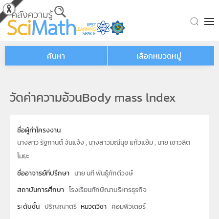
Skip to main content
ค้นหา
เลือกหมวดหมู่
วัดค่าความอ้วนBody mass lndex
ชื่อผู้ทำโครงงาน
นางสาว รัฐกานต์ จันแจ้ง , นางสาวมณีนุช แก้วแย้ม , นาย เชาวลิต
โมยะ
ชื่ออาจารย์ที่ปรึกษา
นาย นที พันธุ์ภักดีวงษ์
สถาบันการศึกษา
โรงเรียนทักษิณาบริหารธุรกิจ
ระดับชั้น
ปริญญาตรี
หมวดวิชา
คอมพิวเตอร์