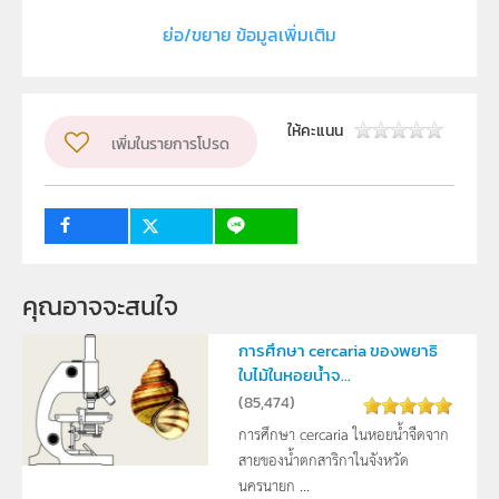
โรงเรียนทักษิณาบริหารธุรกิจ
ย่อ/ขยาย ข้อมูลเพิ่มเติม
ผู้แต่ง หรือ เจ้าของผลงาน
นางสาว รัฐกานต์ จันแจ้ง , นางสาวมณีนุช แก้วแย้ม , นาย
เชาวลิต โมยะ
ให้คะแนน
เพิ่มในรายการโปรด
ระดับชั้น
ม.1, ม.2, ม.3, ม.4, ม.5
กลุ่มเป้าหมาย
นักเรียน
คุณอาจจะสนใจ
การศึกษา cercaria ของพยาธิ
ใบไม้ในหอยน้ำจ...
(
85,474
)
การศึกษา cercaria ในหอยน้ำจืดจาก
สายของน้ำตกสาริกาในจังหวัด
นครนายก ...