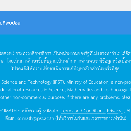
มที่พบบ่อย
(
สสวท
.)
กระทรวงศึกษาธิการ
เป็นหน่วยงานของรัฐที่ไม่แสวงหากำไร
ได้จั
กษา
โดยเน้นการศึกษาขั้นพื้นฐานเป็นหลัก
หากท่านพบว่ามีข้อมูลหรือเนื้อห
โปรดแจ้งให้ทราบเพื่อดำเนินการแก้ปัญหาดังกล่าวโดยเร็วที่สุด
g Science and Technology (IPST), Ministry of Education, a non-pro
ucational resources in Science, Mathematics and Technology. IPST 
 other non-commercial purpose. If there are any problems, plea
CIMATH :: คลังความรู้ SciMath.
Terms and Conditions.
Privacy.
, Al
อีเมล:
scimath@ipst.ac.th
(ให้บริการในวันและเวลาราชการเท่านั้น)