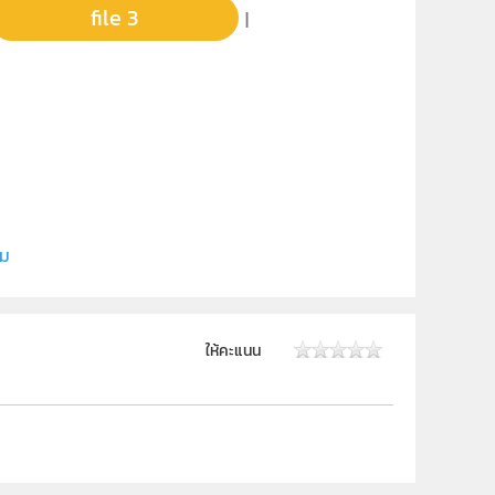
file 3
|
ี
ิม
ให้คะแนน