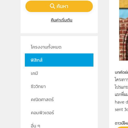
ค้นหา
คืนค่าเริ่มต้น
โครงงานทั้งหมด
ฟิสิกส์
บทคัดย่
เคมี
โครงการ
ชีววิทยา
โปรแกรม
แรกที่
คณิตศาสตร์
have d
sent 3
คอมพิวเตอร์
ดาวน์โห
อื่น ๆ