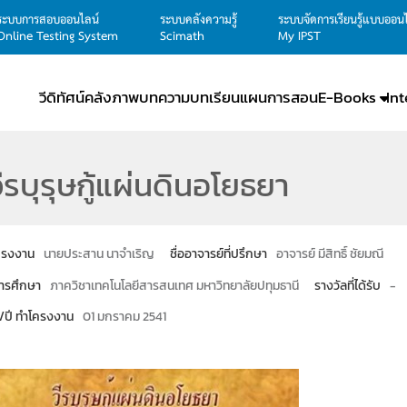
ระบบการสอบออนไลน์
ระบบคลังความรู้
ระบบจัดการเรียนรู้แบบออน
Online Testing System
Scimath
My IPST
วีดิทัศน์
คลังภาพ
บทความ
บทเรียน
แผนการสอน
E-Books
In
ีรบุรุษกู้แผ่นดินอโยธยา
โครงงาน
นายประสาน นาจำเริญ
ชื่ออาจารย์ที่ปรึกษา
อาจารย์ มีสิทธิ์ ชัยมณี
ารศึกษา
ภาควิชาเทคโนโลยีสารสนเทศ มหาวิทยาลัยปทุมธานี
รางวัลที่ได้รับ
-
น/ปี ทำโครงงาน
01 มกราคม 2541