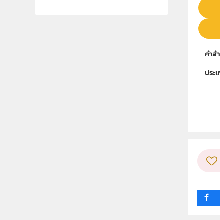
คำสำ
ประเ
ลิขสิท
ผู้แต
ระดับช
กลุ่ม