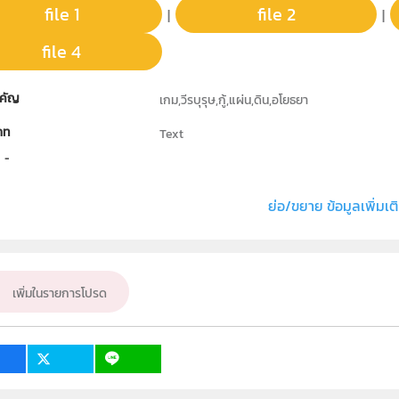
file 1
file 2
|
|
file 4
คัญ
เกม,วีรบุรุษ,กู้,แผ่น,ดิน,อโยธยา
ภท
Text
ธิ์
ภาควิชาเทคโนโลยีสารสนเทศ มหาวิทยาลัยปทุมธาน
่ง หรือ เจ้าของผลงาน
นายประสาน นาจำเริญ
ย่อ/ขยาย ข้อมูลเพิ่มเต
ั้น
ม.1, ม.2, ม.3, ม.4, ม.5, ม.6
เป้าหมาย
ครู, นักเรียน
เพิ่มในรายการโปรด