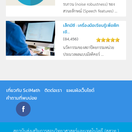
รบกวน (noise robustness) ของ
สวนะลักษณ์ (Speech features) ...
เล็ทมีซี : เครื่องมือเรียนรู้เพื่อฝึก
เขี...
(
84,456
)
นวัตกรรมของสถาปัตยกรรมหน่วย
ประมวลผลแบบมัลติคอร์ ...
เกี่ยวกับ SciMath
ติดต่อเรา
แผนผังเว็บไซต์
คำถามที่พบบ่อย
สถาบันส่งเสริมการสอนวิทยาศาสตร์และเทคโนโลยี
(
สสวท
.)