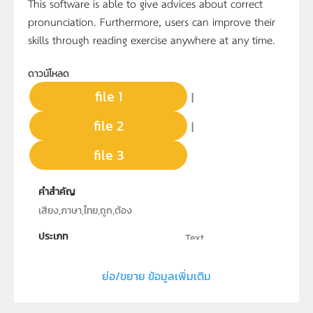
This software is able to give advices about correct
pronunciation. Furthermore, users can improve their
skills through reading exercise anywhere at any time.
ดาวน์โหลด
file 1
|
file 2
|
file 3
คำสำคัญ
เสียง,ภาษา,ไทย,ถูก,ต้อง
ประเภท
Text
ลิขสิทธิ์
ย่อ/ขยาย ข้อมูลเพิ่มเติม
สถาบันส่งเสริมการสอนวิทยาศาสตร์และเทคโนโลยี
ผู้แต่ง หรือ เจ้าของผลงาน