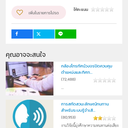
นายณัฏฐ์ ปิยะปราโมทย์
ให้คะแนน
เพิ่มในรายการโปรด
กลุ่มเป้าหมาย
ครู, นักเรียน, บุคคลทั่วไป
คุณอาจจะสนใจ
กล้องโทรทัศน์วงจรปิดควบคุม
ตำแหน่งและทิศท...
(
72,488
)
...
การสกัดสวนะลักษณ์ทนทาน
สำหรับระบบรู้จำเสี...
(
80,953
)
งานวิจัยนี้มุ่งศึกษาความทนทานต่อเสียง