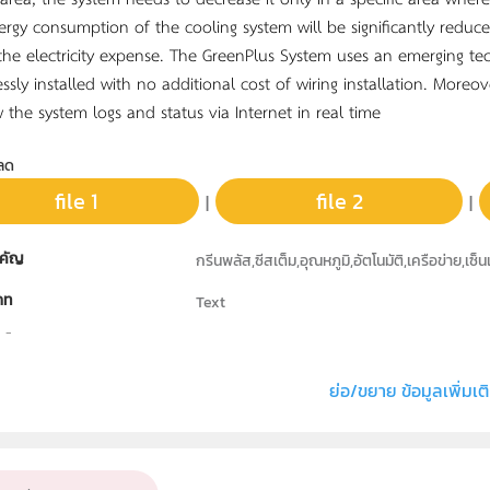
ergy consumption of the cooling system will be significantly reduce
he electricity expense. The GreenPlus System uses an emerging te
essly installed with no additional cost of wiring installation. Moreo
 the system logs and status via Internet in real time
ลด
file 1
file 2
|
|
คัญ
กรีนพลัส,ซีสเต็ม,อุณหภูมิ,อัตโนมัติ,เครือข่าย,เซ็
ภท
Text
ธิ์
สถาบันส่งเสริมการสอนวิทยาศาสตร์และเทคโนโล
่ง หรือ เจ้าของผลงาน
นายวิชญ์ เนียรนาทตระกูล , นายศรัณย์ เจนจตุรงค์
ย่อ/ขยาย ข้อมูลเพิ่มเต
เป้าหมาย
ครู, นักเรียน, บุคคลทั่วไป