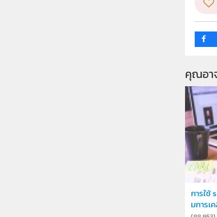
คุณอา
การใช้ 
มการเคลื
(
88,953
)