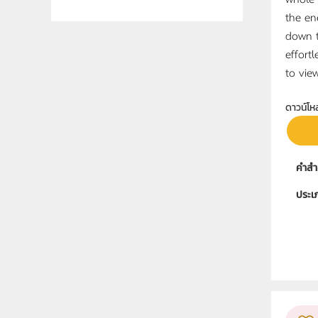
the en
down t
effortl
to view
ดาวน์โห
คำสำ
ประเ
ลิขสิท
ผู้แต
กลุ่ม