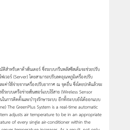
ติสำหรับดาต้าเซ็นเตอร์ ซึ่งระบบกรีนพลัสซีสเต็มจะช่วยปรับ
ิร์ฟเวอร์ (Server) โดยสามารถปรับลดอุณหภูมิเครื่องปรับ
ละค่าใช้จ่ายจากเครื่องปรับอากาศ ณ จุดอื่น ซึ่งโดยปกติแล้วจะ
ทคโนโลยีระบบเครือข่ายเซ็นเซอร์แบบไร้สาย (Wireless Sensor
นทุนในการติดตั้งและบำรุงรักษาระบบ อีกทั้งระบบยังได้ออกแบบ
time) The GreenPlus System is a real-time automatic
stem adjusts air temperature to be in an appropriate
ature of every single air-conditioner within the
 server temperature increases. As a result, not only