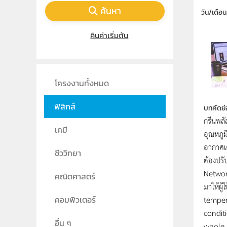
ค้นหา
วัน/เดือ
คืนค่าเริ่มต้น
โครงงานทั้งหมด
ฟิสิกส์
บทคัดย่
กรีนพลั
เคมี
อุณหภูม
อากาศเฉ
ชีววิทยา
ต้องปรั
Network
คณิตศาสตร์
มาให้ผ
temper
คอมพิวเตอร์
condit
อื่น ๆ
whole 