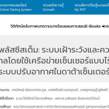
ระบบการสอบออนไลน์
ระบบคลังความรู้
ระบบจัดการเรียนรู้แบบออน
Online Testing System
Scimath
My IPST
วีดิทัศน์
คลังภาพ
บทความ
บทเรียน
แผนการสอน
E-Books
In
พลัสซีสเต็ม: ระบบเฝ้าระวังและค
าลโดยใช้เครือข่ายเซ็นเซอร์แบบไ
ะบบปรับอากาศในดาต้าเซ็นเตอร
โครงงาน
นายวิชญ์ เนียรนาทตระกูล , นายศรัณย์ เจนจตุรงค์ , นายศุภเสฏฐ์ ชูชัยศรี
ย์ที่ปรึกษา
อ.ดร.โชติรัตน์ รัตนามหัทธนะ , ผศ.ดร.เฉลิมเอก อินทนากรวิวัฒน์
ารศึกษา
คณะวิศวกรรมศาสตร์ ภาควิชาวิศวกรรมคอมพิวเตอร์ จุฬาลงกรณ์มหาวิ