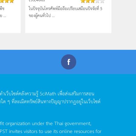
พืช
ในปัจจุบันโทรศัพท์มือถือเปรียบเสมือนปัจจัยที่ 5
 ...
ของผู้คนทั่วไป ...
ดทำเว็บไซต์คลังความรู้
SciMath
เพื่อส่งเสริมการสอน
าใด
ๆ
ที่ละเมิดทรัพย์สินทางปัญญาปรากฏอยู่ในเว็บไซต์
fit organization under the Thai government,
invites visitors to use its online resources for