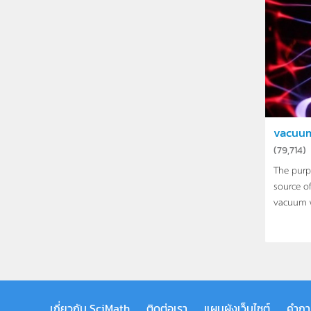
vacuum
(
79,714
)
The purpo
source of
vacuum w
เกี่ยวกับ SciMath
ติดต่อเรา
แผนผังเว็บไซต์
คำถา