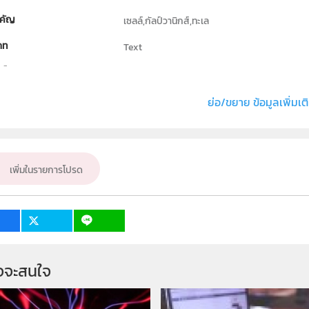
คัญ
เซลล์,กัลป์วานิกส์,ทะเล
ภท
Text
ธิ์
สถาบันส่งเสริมการสอนวิทยาศาสตร์และเทคโนโล
่ง หรือ เจ้าของผลงาน
นายณพล รัชตะสัมฤทธิ์
ย่อ/ขยาย ข้อมูลเพิ่มเต
เป้าหมาย
ครู, นักเรียน, บุคคลทั่วไป
เพิ่มในรายการโปรด
จจะสนใจ