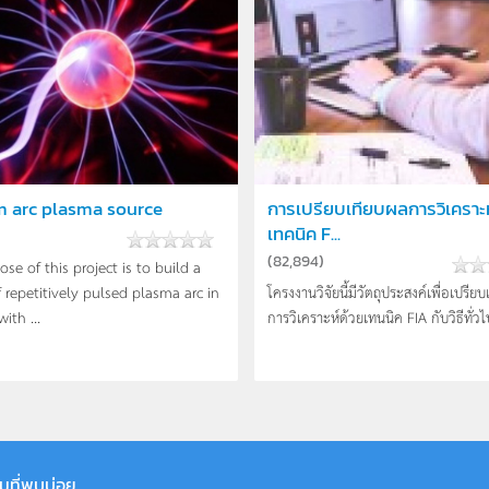
 arc plasma source
การเปรียบเทียบผลการวิเคราะห
เทคนิค F...
(
82,894
)
se of this project is to build a
 repetitively pulsed plasma arc in
โครงงานวิจัยนี้มีวัตถุประสงค์เพื่อเปรีย
ith ...
การวิเคราะห์ด้วยเทนนิค FIA กับวิธีทั่วไป
มที่พบบ่อย