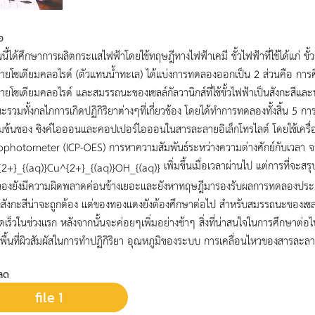
อ
นี้ได้ศึกษาการผลิตกระแสไฟฟ้าโดยใช้ทฤษฎีทางไฟฟ้าเคมี ขั้วไฟฟ้าที่ใช้ได้แก่ ขั
ายโซเดียมคลอไรด์ (ตัวแทนน้ำทะเล) ได้แบ่งการทดลองออกเป็น 2 ส่วนคือ ก
ยโซเดียมคลอไรด์ และสมรรถนะของเซลล์กัลวานิกส์ที่ใช้ขั้วไฟฟ้าเป็นสังกะสีแ
รวมทั้งกลไกการเกิดปฏิกิริยาต่างๆที่เกี่ยวข้อง โดยได้ทำการทดลองทั้งสิ้น 5
้มข้นของ ซิงค์ไอออนและคอปเปอร์ไอออนในสารละลายอิเล็กโทรไลต์ โดยใช้เคร
photometer (ICP-OES) การหาความสัมพันธ์ระหว่างความต่างศักย์กับเวลา จาก
เพิ่มขึ้นเมื่อเวลาผ่านไป แต่การที่จะส
องยังมีความผิดพลาดค่อนข้างเยอะและยังหาทฤษฎีมารองรับผลการทดลองประการไ
ังกะสีน่าจะถูกต้อง แต่ของทองแดงยังต้องศึกษาต่อไป สำหรับสมรรถนะของเซลล์ก
ดเร็วในช่วงแรก หลังจากนั้นจะค่อยๆเพิ่มอย่างช้าๆ สิ่งที่น่าสนใจในการศึกษาต่อ
น พื้นที่ผิวสัมผัสในการทำปฏิกิริยา อุณหภูมิของระบบ การเคลื่อนไหวของสารละล
ลด
file 1