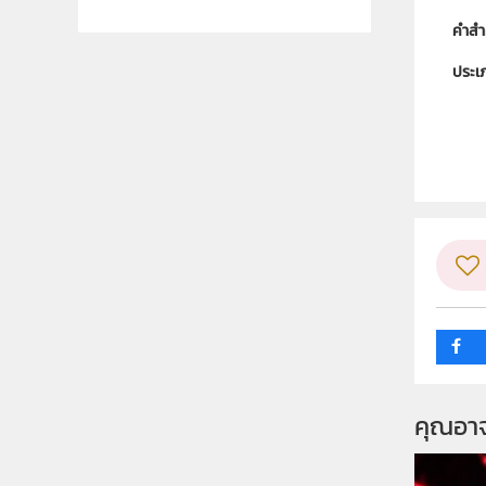
คำสำ
ประเ
ลิขสิท
ผู้แต
กลุ่ม
คุณอา