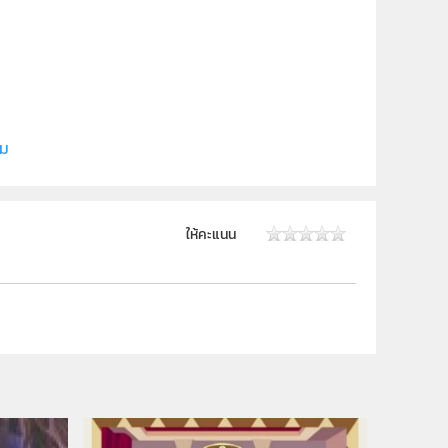
ยี
ิม
ให้คะแนน