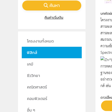
ค้นหา
บทคัดย่
คืนค่าเริ่มต้น
โครงงาน
สารละล
สารละลา
สมรรถนะ
โครงงานทั้งหมด
ความเข
Spectro
ฟิสิกส์
เคมี
การทดล
ฐานของส
ชีววิทยา
อย่างรว
กส์ เช่
คณิตศาสตร์
ดาวน์โห
คอมพิวเตอร์
อื่น ๆ