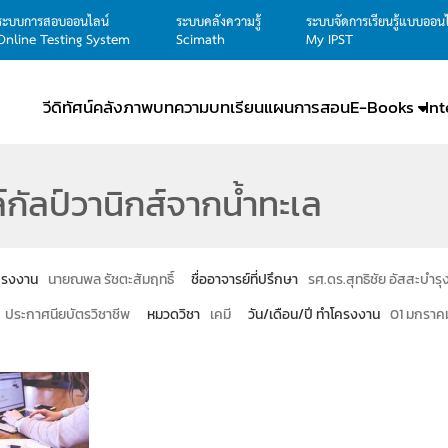
ระบบการสอบออนไลน์
ระบบคลังความรู้
ระบบจัดการเรียนรู้แบบออน
Online Testing System
Scimath
My IPST
วีดิทัศน์
คลังภาพ
บทความ
บทเรียน
แผนการสอน
E-Books
In
์กัลป์วานิกส์จากน้ำทะเล
โครงงาน
นายณพล รัชตะสัมฤทธิ์
ชื่ออาจารย์ที่ปรึกษา
รศ.ดร.สุทธิชัย อัสสะบำรุง
ประกาศนียบัตรวิชาชีพ
หมวดวิชา
เคมี
วัน/เดือน/ปี ทำโครงงาน
01 มกราค