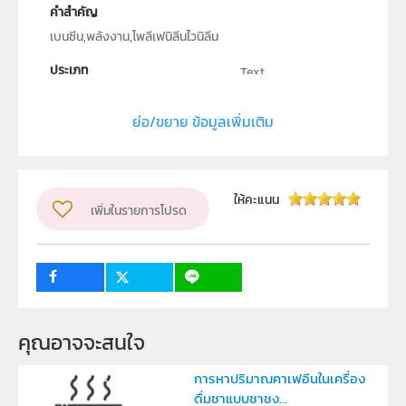
คำสำคัญ
เบนซีน,พลังงาน,โพลีเฟนิลีนไวนิลีน
ประเภท
Text
ลิขสิทธิ์
ย่อ/ขยาย ข้อมูลเพิ่มเติม
สถาบันส่งเสริมการสอนวิทยาศาสตร์และเทคโนโลยี
ผู้แต่ง หรือ เจ้าของผลงาน
นายอธิคม เพียงโงก
กลุ่มเป้าหมาย
ให้คะแนน
เพิ่มในรายการโปรด
ครู, นักเรียน, บุคคลทั่วไป
คุณอาจจะสนใจ
การหาปริมาณคาเฟอีนในเครื่อง
ดื่มชาแบบชาชง...