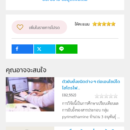
โรงเรียนบดินทรเดชา (สิงห์ สิงหเสนี) ๒
ผู้แต่ง หรือ เจ้าของผลงาน
เด็กชายมนัสวิน หาญมงคลชัย,เด็กชายณัฎฐกร เลิศธนา
ให้คะแนน
เพิ่มในรายการโปรด
ไพจิตร
ระดับชั้น
ม.4, ม.5, ม.6
กลุ่มเป้าหมาย
ครู, นักเรียน
คุณอาจจะสนใจ
ตัวยับยั้งชนิดต่าง ๆ ต่อเอนไซม์ได
ไฮโดรโฟ...
(
82,552
)
การวิจัยนี้เป็นการศึกษาเปรียบเทียบผล
การยับยั้งของสารประกอบ กลุ่ม
pyrimethamine จำนวน 3 อนุพันธุ์ ...