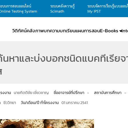
ระบบการสอบออนไลน์
ระบบคลังความรู้
ระบบจัดการเรียนรู้แบบออน
Online Testing System
Scimath
My IPST
วีดิทัศน์
คลังภาพ
บทความ
บทเรียน
แผนการสอน
E-Books
In
้นหาและบ่งบอกชนิดแบคทีเรียจ
ส
โครงงาน
นายกิตติชัย เชี่ยวชาญ
ชื่ออาจารย์ที่ปรึกษา
-
สถาบันการศึกษา
-
า
ชีววิทยา
วัน/เดือน/ปี ทำโครงงาน
01 มกราคม 2541