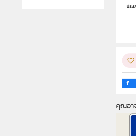
ประเ
ลิขสิท
ผู้แต
ระดับช
กลุ่ม
คุณอา