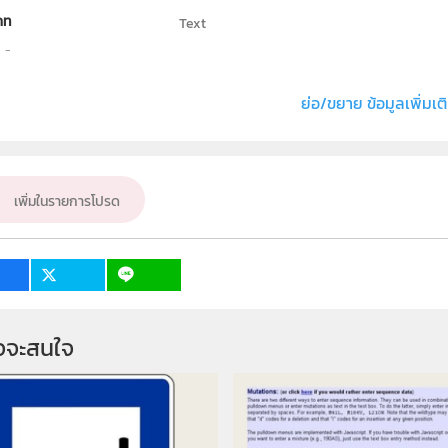
ภท
Text
ธิ์
-
่ง หรือ เจ้าของผลงาน
นายกิตติชัย เชี่ยวชาญ
ย่อ/ขยาย ข้อมูลเพิ่มเต
ั้น
ม.4, ม.5, ม.6
เป้าหมาย
ครู, นักเรียน
เพิ่มในรายการโปรด
จจะสนใจ