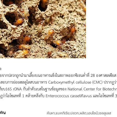
อ
ียจากปลวกถูกนำมาเลี้ยงบนอาหารแข็งในสภาพออกซิเจนต่ำที่ 28 องศาเซลเซียส เ
อบการย่อยเซลลูโลสบนอาหาร Carboxymethyl cellulose (CMC) ปรากฏว่าไอโซเ
เทียบ16S rDNA กับลำดับเบสในฐานข้อมูลของ National Center for Biotechn
ว่าไอโซเลทที่ 1 คล้ายคลึงกับ Enterococcus casseliflavus และไอโซเลทที่ 3
คัญ
ค้นหา,แบคทีเรีย,ปลวก,ผลิต,เอนไซม์,เซลลูเลส