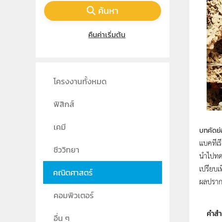
ค้นหา
คืนค่าเริ่มต้น
โครงงานทั้งหมด
ฟิสิกส์
เคมี
บทคัดย่
แบคทีเร
ชีววิทยา
นำไปทดส
เปรียบ
คณิตศาสตร์
ผลปรากฏ
คอมพิวเตอร์
คำสำ
อื่น ๆ