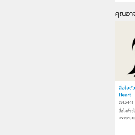
คุณอา
สื่อใจด
Heart
(
91,544
)
สื่อใจด้ว
ตรวจสอบภา