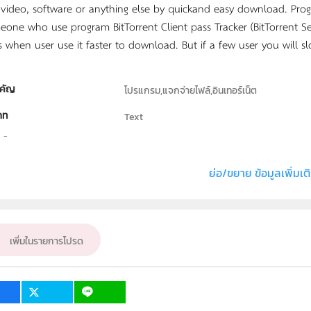
 video, software or anything else by quickand easy download. Pr
eone who use program BitTorrent Client pass Tracker (BitTorrent Seve
’s when user use it faster to download. But if a few user you will 
คัญ
โปรแกรม,แจกจ่ายไฟล์,อินเทอร์เน็ต
ภท
Text
ธิ์
คณะวิทยาศาสตร์และเทคโนโลยี มหาวิทยาลัยราช
่ง หรือ เจ้าของผลงาน
ศักดา สำรวล
ย่อ/ขยาย ข้อมูลเพิ่มเต
ั้น
ม.4, ม.5, ม.6
เป้าหมาย
ครู, นักเรียน
เพิ่มในรายการโปรด