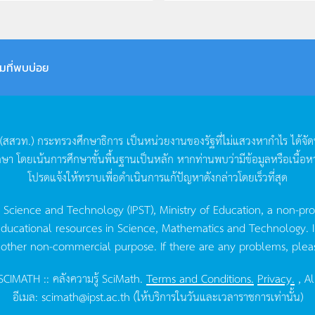
มที่พบบ่อย
(
สสวท
.)
กระทรวงศึกษาธิการ
เป็นหน่วยงานของรัฐที่ไม่แสวงหากำไร
ได้จั
กษา
โดยเน้นการศึกษาขั้นพื้นฐานเป็นหลัก
หากท่านพบว่ามีข้อมูลหรือเนื้อห
โปรดแจ้งให้ทราบเพื่อดำเนินการแก้ปัญหาดังกล่าวโดยเร็วที่สุด
g Science and Technology (IPST), Ministry of Education, a non-pro
ucational resources in Science, Mathematics and Technology. IPST 
 other non-commercial purpose. If there are any problems, plea
CIMATH :: คลังความรู้ SciMath.
Terms and Conditions.
Privacy.
, Al
อีเมล:
scimath@ipst.ac.th
(ให้บริการในวันและเวลาราชการเท่านั้น)