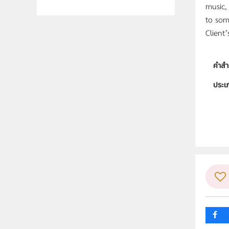
music,
to som
Client
คำสำ
ประเ
ลิขสิท
ผู้แต
ระดับช
กลุ่ม