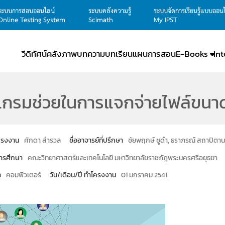
ระบบการสอบออนไลน์
ระบบคลังความรู้
ระบบจัดการเรียนรู้แบบออน
Online Testing System
Scimath
My IPST
วีดิทัศน์
คลังภาพ
บทความ
บทเรียน
แผนการสอน
E-Books
In
กรมช่วยในการแจกจ่ายไฟล์ขนาด
โครงงาน
ศักดา สำรวล
ชื่ออาจารย์ที่ปรึกษา
ชัยพฤกษ์ ชูดำ, ธราภรณ์ สถาปิตานนท
ารศึกษา
คณะวิทยาศาสตร์และเทคโนโลยี มหาวิทยาลัยราชภัฎพระนครศรีอยุธยา
า
คอมพิวเตอร์
วัน/เดือน/ปี ทำโครงงาน
01 มกราคม 2541