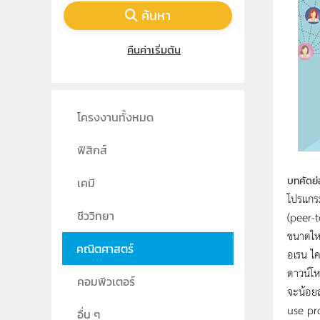
ค้นหา
คืนค่าเริ่มต้น
โครงงานทั้งหมด
ฟิสิกส์
บทคัดย่
เคมี
โปรแกรม
ชีววิทยา
(peer-t
ขนาดใหญ
คณิตศาสตร์
อเรน ไค
ดาวน์โห
คอมพิวเตอร์
จะน้อยลง
use pr
อื่น ๆ