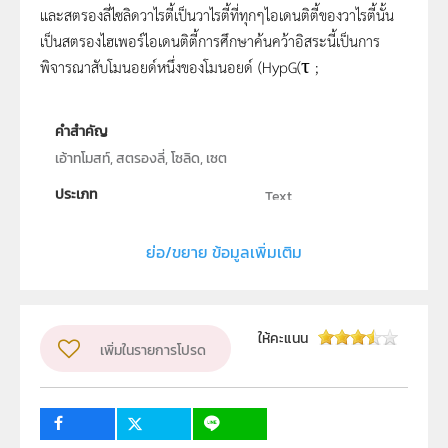
และสตรองลี่ไซลิดวาไรตี้เป็นวาไรตี้ที่ทุกๆไอเดนติตี้ของวาไรตี้นั้น
เป็นสตรองไฮเพอร์ไอเดนติตี้การศึกษาค้นคว้าอิสระนี้เป็นการ
พิจารณาสับโมนอยด์หนึ่งของโมนอยด์ (HypG(τ ;
คำสำคัญ
เอ้าทโมสท์, สตรองลี่, โซลิด, เซต
ประเภท
Text
ลิขสิทธิ์
ย่อ/ขยาย ข้อมูลเพิ่มเติม
ภาควิชาคณิตศาสตร์ คณะวิทยาศาสตร์ มหาวิทยาลัย
เชียงใหม่
ผู้แต่ง หรือ เจ้าของผลงาน
เสน่ห์ อยู่สุข
ให้คะแนน
เพิ่มในรายการโปรด
ระดับชั้น
ม.4, ม.5, ม.6
กลุ่มเป้าหมาย
ครู, นักเรียน