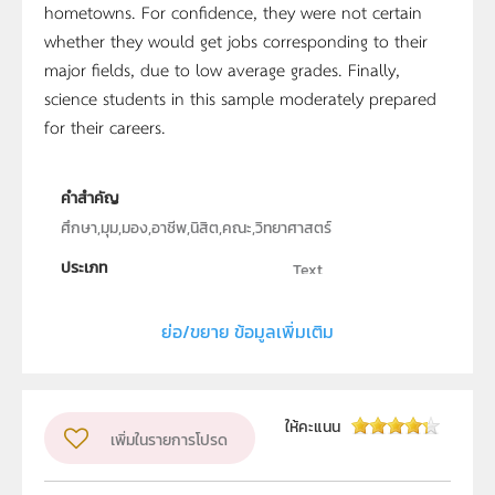
hometowns. For confidence, they were not certain
whether they would get jobs corresponding to their
major fields, due to low average grades. Finally,
science students in this sample moderately prepared
for their careers.
คำสำคัญ
ศึกษา,มุม,มอง,อาชีพ,นิสิต,คณะ,วิทยาศาสตร์
ประเภท
Text
ลิขสิทธิ์
ย่อ/ขยาย ข้อมูลเพิ่มเติม
คณะวิทยาศาสตร์ มหาวิทยาลัยนเรศวร
ผู้แต่ง หรือ เจ้าของผลงาน
ประภาพร แสงอนุศาสน์
ให้คะแนน
เพิ่มในรายการโปรด
ระดับชั้น
ม.4, ม.5, ม.6
กลุ่มเป้าหมาย