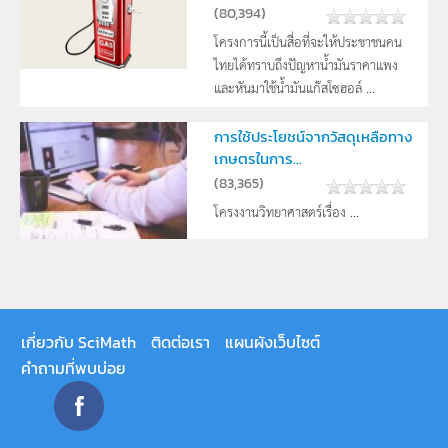
(
80,394
)
โครงการนี้เป็นสื่อที่จะให้ประชาชนคน
ไทยได้ทราบถึงปัญหาน้ำมันราคาแพง
และหันมาใช้น้ำมันแก๊สโซฮอล์ ...
การใช้ประโยชน์จากวัสดุเหลือทาง
เกษตรในการ...
(
83,365
)
โครงงานวิทยาศาสตร์เรื่อง ...
เกี่ยวกับ SciMath
ติดต่อเรา
แผนผังเว็บไซต์
คำถามที่พบบ่อย