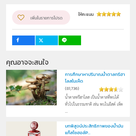
ผู้แต่ง หรือ เจ้าของผลงาน
ธณัชชา ทองบุรี
ระดับชั้น
ม.4, ม.5, ม.6
ให้คะแนน
เพิ่มในรายการโปรด
กลุ่มเป้าหมาย
ครู, นักเรียน
คุณอาจจะสนใจ
การศึกษาหาปริมาณน้ำตาลทรีฮา
โลสในเห็ด
(
81,736
)
น้ำตาลทรีฮาโลส เป็นน้ำตาลที่พบได้
ทั่วไปในธรรมชาติ เช่น พบในยีสต์ เห็ด
...
บทพิสูจน์ประสิทธิภาพของน้ำมัน
แก๊สโซฮอล์P...