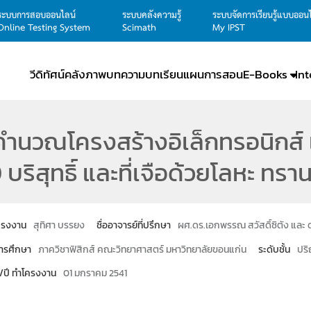
ระบบการสอบออนไลน์
ระบบคลังความรู้
ระบบจัดการเรียนรู้แบบออน
Online Testing System
Scimath
My IPST
วีดิทัศน์
คลังภาพ
บทความ
บทเรียน
แผนการสอน
E-Books
In
ำนวณโครงสร้างอิเล็กทรอนิกส์ 
บริสุทธิ์ และที่เจือด้วยโลหะ ทรา
โครงงาน
สุทิศา บรรยง
ชื่ออาจารย์ที่ปรึกษา
ผศ.ดร.เอกพรรณ สวัสดิ์ซิตัง และ 
ารศึกษา
ภาควิชาฟิสิกส์ คณะวิทยาศาสตร์ มหาวิทยาลัยขอนแก่น
ระดับชั้น
ปริ
น/ปี ทำโครงงาน
01 มกราคม 2541