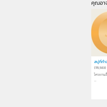
คุณอา
สบู่ที่ท
(
115,583
)
โครงงานเรื
...