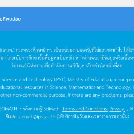
มที่พบบ่อย
(
สสวท
.)
กระทรวงศึกษาธิการ
เป็นหน่วยงานของรัฐที่ไม่แสวงหากำไร
ได้จั
กษา
โดยเน้นการศึกษาขั้นพื้นฐานเป็นหลัก
หากท่านพบว่ามีข้อมูลหรือเนื้อห
โปรดแจ้งให้ทราบเพื่อดำเนินการแก้ปัญหาดังกล่าวโดยเร็วที่สุด
g Science and Technology (IPST), Ministry of Education, a non-pro
ucational resources in Science, Mathematics and Technology. IPST 
 other non-commercial purpose. If there are any problems, plea
CIMATH :: คลังความรู้ SciMath.
Terms and Conditions.
Privacy.
, Al
อีเมล:
scimath@ipst.ac.th
(ให้บริการในวันและเวลาราชการเท่านั้น)