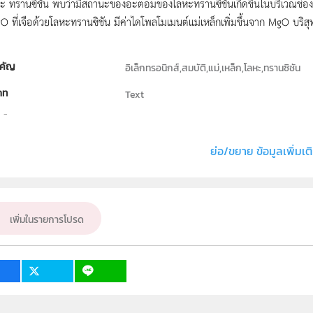
ะ ทรานซิชัน พบว่ามีสถานะของอะตอมของโลหะทรานซิชันเกิดขึ้นในบริเวณช่องว
 ที่เจือด้วยโลหะทรานซิชัน มีค่าไดโพลโมเมนต์แม่เหล็กเพิ่มขึ้นจาก MgO บริส
คัญ
อิเล็กทรอนิกส์,สมบัติ,แม่,เหล็ก,โลหะ,ทรานซิชัน
ภท
Text
ธิ์
ภาควิชาฟิสิกส์ คณะวิทยาศาสตร์ มหาวิทยาลัยขอ
่ง หรือ เจ้าของผลงาน
สุทิศา บรรยง
ย่อ/ขยาย ข้อมูลเพิ่มเต
ั้น
ม.4, ม.5, ม.6
เป้าหมาย
ครู, นักเรียน
เพิ่มในรายการโปรด