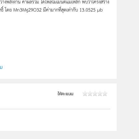
่างพลังงาน ค่าผลรวม ไดโพลโมเมนต์แม่เหล็ก พบว่าโครงสร้าง
ุทธิ์ โดย Mn3Mg29O32 มีค่ามากที่สุดเท่ากับ 13.0525 µb
นแก่น
ิม
ให้คะแนน