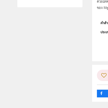
ด้วยโลห
ของ MgO
คำสำ
ประเ
ลิขสิท
ผู้แต
ระดับช
กลุ่ม