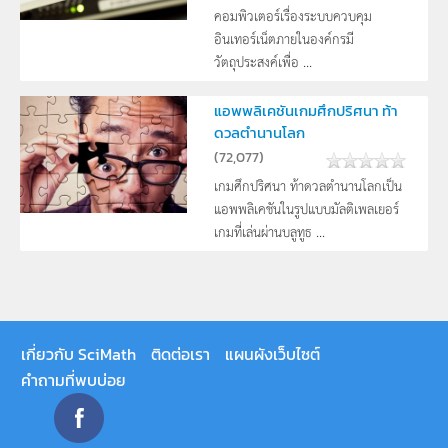
คอมพิวเตอร์เรื่องระบบควบคุม
อินเทอร์เน็ตภายในองค์กรมี
วัตถุประสงค์เพื่อ ...
แอพพลิเคชันเกมศึกปริศนา ท้า
ดวลตำนานโลก
(
72,077
)
เกมศึกปริศนา ท้าดวลตำนานโลกเป็น
แอพพลิเคชันในรูปแบบมัลติเพลเยอร์
เกมที่เล่นผ่านบลูทูธ ...
เกี่ยวกับ SciMath
ติดต่อเรา
แผนผังเว็บไซต์
คำถามที่พบบ่อย