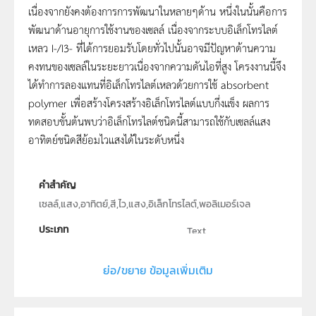
เนื่องจากยังคงต้องการการพัฒนาในหลายๆด้าน หนึ่งในนั้นคือการ
พัฒนาด้านอายุการใช้งานของเซลล์ เนื่องจากระบบอิเล็กโทรไลต์
เหลว I-/I3- ที่ได้การยอมรับโดยทั่วไปนั้นอาจมีปัญหาด้านความ
คงทนของเซลล์ในระยะยาวเนื่องจากความดันไอที่สูง โครงงานนี้จึง
ได้ทำการลองแทนที่อิเล็กโทรไลต์เหลวด้วยการใช้ absorbent
polymer เพื่อสร้างโครงสร้างอิเล็กโทรไลต์แบบกึ่งแข็ง ผลการ
ทดสอบขั้นต้นพบว่าอิเล็กโทรไลต์ชนิดนี้สามารถใช้กับเซลล์แสง
อาทิตย์ชนิดสีย้อมไวแสงได้ในระดับหนึ่ง
คำสำคัญ
เซลล์,แสง,อาทิตย์,สี,ไว,แสง,อิเล็กโทรไลต์,พอลิเมอร์เจล
ประเภท
Text
ลิขสิทธิ์
ย่อ/ขยาย ข้อมูลเพิ่มเติม
ภาควิชาเคมี คณะวิทยาศาสตร์ มหาวิทยาลัยมหิดล
ผู้แต่ง หรือ เจ้าของผลงาน
พิศร แซ่เฮ้ง