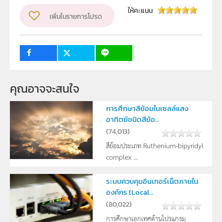
ระดับชั้น
ม.4, ม.5, ม.6
ให้คะแนน
เพิ่มในรายการโปรด
กลุ่มเป้าหมาย
ครู, นักเรียน
คุณอาจจะสนใจ
การศึกษาสีย้อมในเซลล์แสง
อาทิตย์ชนิดสีย้อ...
(
74,013
)
สีย้อมประเภท Ruthenium-bipyridyl
complex ...
ระบบควบคุมอินเทอร์เน็ตภายใน
องค์กร (Local...
(
80,022
)
การศึกษาเอกเทศด้านโปรแกรม