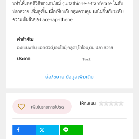
นทำให้แอคติวิตีของเอนไซม์ glutathione-s-tranferase ในตับ
ปลาสวาย เพิ่มสูงขึ้น เมื่อเทียบกับกลุ่มควบคุม แต่ไม่ขึ้นกับระดับ
ความเข้มข้นของ acenaphthene
คำสำคัญ
อะซีแนพทีน,แอคติวิตี,เอนไซม์,กลูตา,ไทโอน,ตับ,ปลา,สวาย
ประเภท
Text
ลิขสิทธิ์
ย่อ/ขยาย ข้อมูลเพิ่มเติม
คณะวิทยาศาสตร์ มหาวิทยาลัยเกษตรศาสตร์
ผู้แต่ง หรือ เจ้าของผลงาน
กมลวรรณ สุนทรเกตุ
ระดับชั้น
ม.4, ม.5, ม.6
ให้คะแนน
เพิ่มในรายการโปรด
กลุ่มเป้าหมาย
ครู, นักเรียน