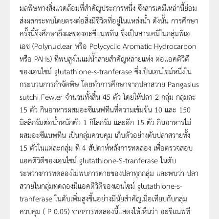
มลพิษทางสิ่งแวดล้อมที่สำคัญประการหนึ่ง ซึ่งสารเคมีเหล่านี้ย่อม
ส่งผลกระทบโดยตรงต่อสิ่งมีชีวิตที่อยู่ในแหล่งน้ำ ดังนั้น การศึกษา
ครั้งนี้จึงศึกษาถึงผลของอะซีแนพทีน ซึ่งเป็นสารเคมีในกลุ่มพีเอ
เอช (Polynuclear หรือ Polycyclic Aromatic Hydrocarbon
หรือ PAHs) ที่พบสูงในแม่น้ำสายสำคัญหลายแห่ง ต่อแอคติวิตี
ของเอนไซม์ glutathione-s-tranferase ซึ่งเป็นเอนไซม์หนึ่งใน
กระบวนการกำจัดพิษ โดยทำการศึกษาจากปลาสวาย Pangasius
sutchi Fewler จำนวนทั้งสิ้น 45 ตัว โดยให้ปลา 2 กลุ่ม กลุ่มละ
15 ตัว กินอาหารผสมอะซีแนฟทีนที่ความเข้มข้น 10 และ 150
มิลลิกรัมต่อน้ำหนักตัว 1 กิโลกรัม และอีก 15 ตัว กินอาหารไม่
ผสมอะซีแนพทีน เป็นกลุ่มควบคุม เก็บตัวอย่างตับปลาสวายทั้ง
15 ตัวในแต่ละกลุ่ม ที่ 4 สัปดาห์หลังการทดลอง เพื่อตรวจสอบ
แอคติวิตีของเอนไซม์ glutathione-S-tranferase ในตับ
ระหว่างการทดลองไม่พบการตายของปลาทุกกลุ่ม และพบว่า ปลา
สวายในกลุ่มทดลองมีแอคติวิตีของเอนไซม์ glutathione-s-
tranferase ในตับเพิ่มสูงขึ้นอย่างมีนัยสำคัญเมื่อเทียบกับกลุ่ม
ควบคุม ( P 0.05) จากการทดลองนี้แสดงให้เห็นว่า อะซีแนพที