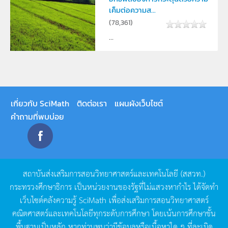
เค็มต่อความส...
(
78,361
)
...
เกี่ยวกับ SciMath
ติดต่อเรา
แผนผังเว็บไซต์
คำถามที่พบบ่อย
สถาบันส่งเสริมการสอนวิทยาศาสตร์และเทคโนโลยี
(
สสวท
.)
กระทรวงศึกษาธิการ
เป็นหน่วยงานของรัฐที่ไม่แสวงหากำไร
ได้จัดทำ
เว็บไซต์คลังความรู้
SciMath
เพื่อส่งเสริมการสอนวิทยาศาสตร์
คณิตศาสตร์และเทคโนโลยีทุกระดับการศึกษา
โดยเน้นการศึกษาขั้น
พื้นฐานเป็นหลัก
หากท่านพบว่ามีข้อมูลหรือเนื้อหาใด
ๆ
ที่ละเมิด