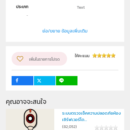
ประเภท
Text
ลิขสิทธิ์
สถาบันส่งเสริมการสอนวิทยาศาสตร์และเทคโนโลยี
ย่อ/ขยาย ข้อมูลเพิ่มเติม
ผู้แต่ง หรือ เจ้าของผลงาน
นางสาวนันท์นภัส ปิณฑวิรุจน์
กลุ่มเป้าหมาย
ให้คะแนน
เพิ่มในรายการโปรด
ครู, นักเรียน, บุคคลทั่วไป
คุณอาจจะสนใจ
ระบบตรวจเช็คความปลอดภัยห้อง
เซิร์ฟเวอร์โด...
(
82,052
)