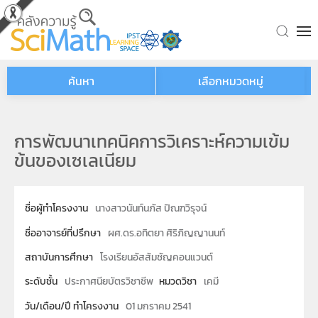
Skip to main content
ค้นหา
เลือกหมวดหมู่
การพัฒนาเทคนิคการวิเคราะห์ความเข้ม
ข้นของเซเลเนียม
ชื่อผู้ทำโครงงาน
นางสาวนันท์นภัส ปิณฑวิรุจน์
ชื่ออาจารย์ที่ปรึกษา
ผศ.ดร.อทิตยา ศิริภิญญานนท์
สถาบันการศึกษา
โรงเรียนอัสสัมชัญคอนแวนต์
ระดับชั้น
ประกาศนียบัตรวิชาชีพ
หมวดวิชา
เคมี
วัน/เดือน/ปี ทำโครงงาน
01 มกราคม 2541