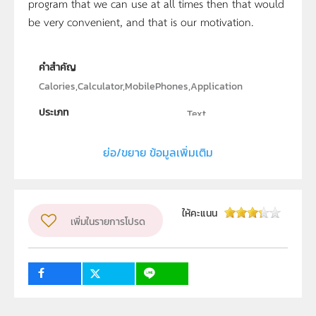
program that we can use at all times then that would
be very convenient, and that is our motivation.
คำสำคัญ
Calories,Calculator,MobilePhones,Application
ประเภท
Text
ลิขสิทธิ์
ย่อ/ขยาย ข้อมูลเพิ่มเติม
สถาบันเทคโนโลยีนานาชาติสิรินธร มหาวิทยาลัยธรรมศาตร์
ผู้แต่ง หรือ เจ้าของผลงาน
นางสาวโสภิดา วงศ์ตานี , นางสาวชยุดา นวลักษณ์
ให้คะแนน
เพิ่มในรายการโปรด
ระดับชั้น
ม.4, ม.5, ม.6
กลุ่มเป้าหมาย
ครู, นักเรียน, บุคคลทั่วไป