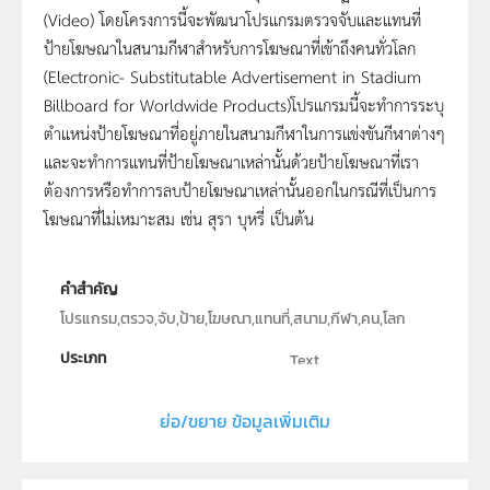
(Video) โดยโครงการนี้จะพัฒนาโปรแกรมตรวจจับและแทนที่
ป้ายโฆษณาในสนามกีฬาสำหรับการโฆษณาที่เข้าถึงคนทั่วโลก
(Electronic- Substitutable Advertisement in Stadium
Billboard for Worldwide Products)โปรแกรมนี้จะทำการระบุ
ตำแหน่งป้ายโฆษณาที่อยู่ภายในสนามกีฬาในการแข่งขันกีฬาต่างๆ
และจะทำการแทนที่ป้ายโฆษณาเหล่านั้นด้วยป้ายโฆษณาที่เรา
ต้องการหรือทำการลบป้ายโฆษณาเหล่านั้นออกในกรณีที่เป็นการ
โฆษณาที่ไม่เหมาะสม เช่น สุรา บุหรี่ เป็นต้น
คำสำคัญ
โปรแกรม,ตรวจ,จับ,ป้าย,โฆษณา,แทนที่,สนาม,กีฬา,คน,โลก
ประเภท
Text
ลิขสิทธิ์
ย่อ/ขยาย ข้อมูลเพิ่มเติม
จุฬาลงกรณ์มหาวิทยาลัย
ผู้แต่ง หรือ เจ้าของผลงาน