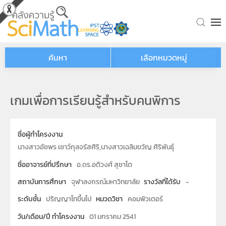
Skip to main content
ค้นหา
เลือกหมวดหมู่
เกมเพื่อการเรียนรู้สำหรับคนพิการ
ชื่อผู้ทำโครงงาน
นางสาวอัชพร เชาว์กุลจรัสศิริ,นางสาวเฉลิมขวัญ ศิริพันธุ์
ชื่ออาจารย์ที่ปรึกษา
อ.ดร.อติวงศ์ สุชาโต
สถาบันการศึกษา
จุฬาลงกรณ์มหาวิทยาลัย
รางวัลที่ได้รับ
-
ระดับชั้น
ปริญญาโทขึ้นไป
หมวดวิชา
คอมพิวเตอร์
วัน/เดือน/ปี ทำโครงงาน
01 มกราคม 2541