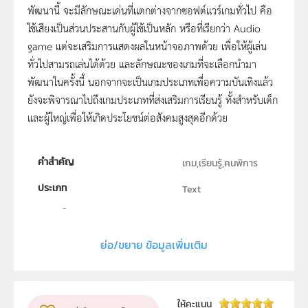
พัฒนานี้ จะมีลักษณะเด่นที่แตกต่างจากซอฟต์แวร์เกมทั่วไป คือ
ใช้เสียงเป็นส่วนประสานกับผู้ใช้เป็นหลัก หรือที่เรียกว่า Audio
game แต่จะเสริมการเเสดงผลในหน้าจอภาพด้วย เพื่อให้ผู้เล่น
ทั่วไปสามรถเล่นได้ด้วย และลักษณะของเกมที่จะเลือกนำมา
พัฒนาในครั้งนี้ นอกจากจะเป็นเกมประเภทเพื่อความบันเทิงแล้ว
ยังจะพิจารณาไปถึงเกมประเภทที่ส่งเสริมการเรียนรู้ ทั้งสำหรับเด็ก
และผู้ใหญ่เพื่อให้เกิดประโยชน์ต่อสังคมสูงสุดอีกด้วย
คำสำคัญ
เกม,เรียนรู้,คนพิการ
ประเภท
Text
ลิขสิทธิ์
จุฬาลงกรณ์มหาวิทยาลัย
ย่อ/ขยาย ข้อมูลเพิ่มเติม
ผู้แต่ง หรือ เจ้าของผลงาน
นางสาวอัชพร เชาว์กุลจรัสศิริ,นางสาวเฉลิมขวัญ ศิริพันธุ์
ระดับชั้น
ม.4, ม.5, ม.6
ให้คะแนน