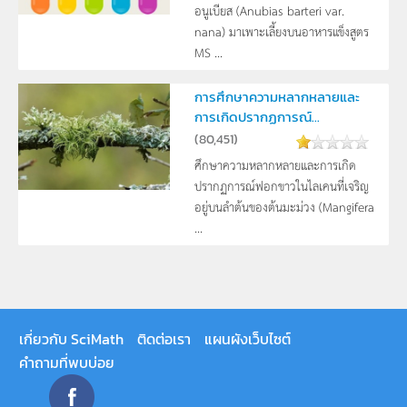
อนูเบียส (Anubias barteri var.
nana) มาเพาะเลี้ยงบนอาหารแข็งสูตร
MS ...
การศึกษาความหลากหลายและ
การเกิดปรากฏการณ์...
(
80,451
)
ศึกษาความหลากหลายและการเกิด
ปรากฏการณ์ฟอกขาวในไลเคนที่เจริญ
อยู่บนลำต้นของต้นมะม่วง (Mangifera
...
เกี่ยวกับ SciMath
ติดต่อเรา
แผนผังเว็บไซต์
คำถามที่พบบ่อย