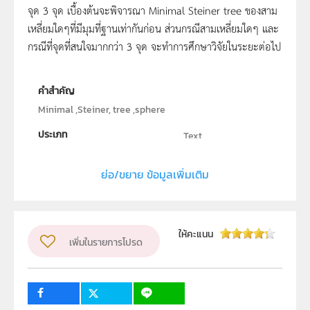
จุด 3 จุด เบื้องต้นจะพิจารณา Minimal Steiner tree ของสาม
เหลี่ยมใดๆที่มีมุมที่ฐานเท่ากันก่อน ส่วนกรณีสามเหลี่ยมใดๆ และ
กรณีที่จุดที่สนใจมากกว่า 3 จุด จะทำการศึกษาวิจัยในระยะต่อไป
คำสำคัญ
Minimal ,Steiner, tree ,sphere
ประเภท
Text
ผู้แต่ง หรือ เจ้าของผลงาน
อภิชาติ อิริยกุล
ย่อ/ขยาย ข้อมูลเพิ่มเติม
ระดับชั้น
ม.4, ม.5, ม.6
กลุ่มเป้าหมาย
ครู, นักเรียน
ให้คะแนน
เพิ่มในรายการโปรด