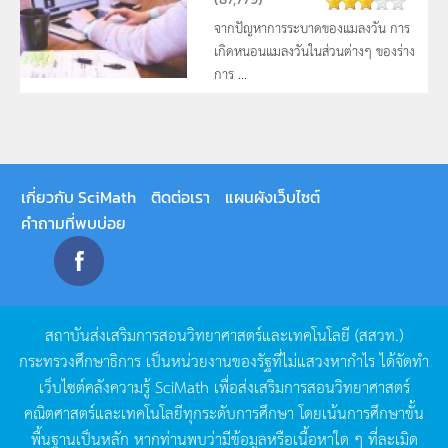
จากปัญหาการระบาดของแมลงวัน การ
เกิดหนอนแมลงวันในส่วนต่างๆ ของร่าง
การ ...
เกี่ยวกับ SciMath
ติดต่อเรา
แผนผังเว็บไซต์
คำถามที่พบบ่อย
สถาบันส่งเสริมการสอนวิทยาศาสตร์และเทคโนโลยี
(
สสวท
.)
กระทรวงศึกษาธิการ
เป็นหน่วยงานของรัฐที่ไม่แสวงหากำไร
ได้จัดทำ
เว็บไซต์คลังความรู้
SciMath
เพื่อส่งเสริมการสอนวิทยาศาสตร์
คณิตศาสตร์และเทคโนโลยีทุกระดับการศึกษา
โดยเน้นการศึกษาขั้น
พื้นฐานเป็นหลัก
หากท่านพบว่ามีข้อมูลหรือเนื้อหาใด
ๆ
ที่ละเมิด