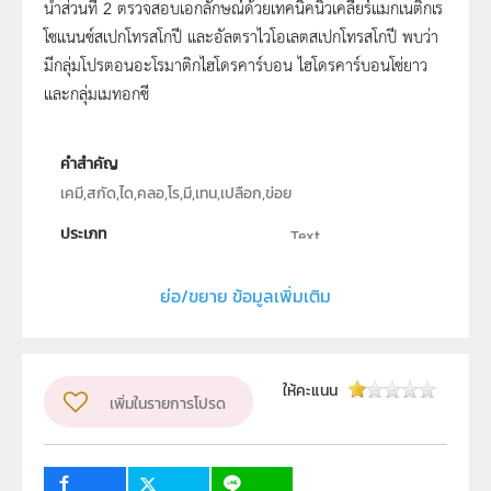
นำส่วนที่ 2 ตรวจสอบเอกลักษณ์ด้วยเทคนิคนิวเคลียร์แมกเนติกเร
โซแนนซ์สเปกโทรสโกปี และอัลตราไวโอเลตสเปกโทรสโกปี พบว่า
มีกลุ่มโปรตอนอะโรมาติกไฮโดรคาร์บอน ไฮโดรคาร์บอนโซ่ยาว
และกลุ่มเมทอกซี
คำสำคัญ
เคมี,สกัด,ได,คลอ,โร,มี,เทน,เปลือก,ข่อย
ประเภท
Text
ลิขสิทธิ์
ย่อ/ขยาย ข้อมูลเพิ่มเติม
โปรแกรมวิชาเคมี คณะวิทยาศาสตร์ มหาวิทยาลัยราชภัฏยะลา
ผู้แต่ง หรือ เจ้าของผลงาน
ฮุสนา เจะเลาะ
ระดับชั้น
ม.4, ม.5, ม.6
ให้คะแนน
เพิ่มในรายการโปรด
กลุ่มเป้าหมาย
ครู, นักเรียน