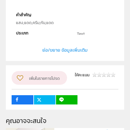
คำสำคัญ
แสง,แดด,ครีม,กัน,แดด
ประเภท
Text
ลิขสิทธิ์
ย่อ/ขยาย ข้อมูลเพิ่มเติม
สาขาวิชาฟิสิกส์ วิทยาศาสตร์และเทคโนโลยี มหาวิทยาลัย
ราชภัฎมหาสารคาม
ผู้แต่ง หรือ เจ้าของผลงาน
ให้คะแนน
เพิ่มในรายการโปรด
ปิยวรรณ คำสาร และ มยุรี ศรีวรรณะ
ระดับชั้น
ม.4, ม.5, ม.6
กลุ่มเป้าหมาย
ครู, นักเรียน
คุณอาจจะสนใจ