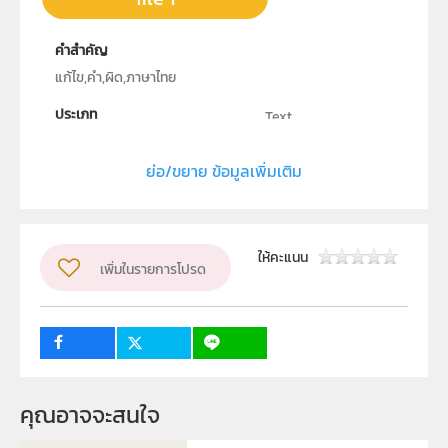
คำสำคัญ
แก้ไข,คำ,ผิด,ภาษาไทย
ประเภท
Text
ลิขสิทธิ์
ย่อ/ขยาย ข้อมูลเพิ่มเติม
สถาบันส่งเสริมการสอนวิทยาศาสตร์และเทคโนโลยี
ผู้แต่ง หรือ เจ้าของผลงาน
นางสาวอนันต์ลดา โชติมงคล
ให้คะแนน
เพิ่มในรายการโปรด
กลุ่มเป้าหมาย
ครู, นักเรียน, บุคคลทั่วไป
คุณอาจจะสนใจ