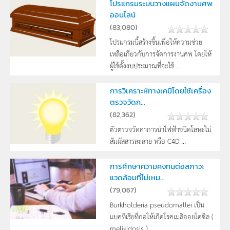
โปรแกรมระบบวางแผนจัดงานศพ
ออนไลน์
(
83,080
)
โปรแกรมนี้สร้างขึ้นเพื่อให้ความช่วย
เหลือเกี่ยวกับการจัดการงานศพ โดยให้
ผู้ใช้ตั้งงบประมาณที่จะใช้ ...
การวิเคราะห์ทางเคมีโดยใช้เครื่อง
ตรวจวัดก...
(
82,362
)
ตัวตรวจวัดค่าการนำไฟฟ้าชนิดโลหะไม่
สัมผัสสารละลาย หรือ C4D ...
การศึกษาความคงทนต่อสภาวะ
แวดล้อมที่ไม่เหม...
(
79,067
)
Burkholderia pseudomallei เป็น
แบคทีเรียที่ก่อให้เกิดโรคเมลิออยโดซิล (
melikidosis ) ...