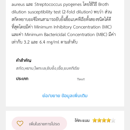
aureus และ Streptococcus pyogenes โดยใช้วิธี Broth
dilution susceptibility test (2-fold dilution) พบว่า ส่วน
สกัดหยาบอะซิโทนสามารถยับยั้งเชื้อแบคทีเรียทั้งสองชนิดได้ดี
ที่สุดโดยมีค่า Minimum Inhibitory Concentration (MIC)
และค่า Minimum Bactericidal Concentration (MBC) มีค่า
เท่ากับ 3.2 และ 6.4 mg/ml ตามลำดับ
คำสำคัญ
สกัด,หยาบ,โพทะเล,ยับยั้ง,เชื้อ,แบคทีเรีย
ประเภท
Text
ลิขสิทธิ์
มหิดลวิทยานุสรณ์
ย่อ/ขยาย ข้อมูลเพิ่มเติม
ผู้แต่ง หรือ เจ้าของผลงาน
นายจิรวัฒน์ ธเนศธาดา
ระดับชั้น
ม.4, ม.5, ม.6
ให้คะแนน
เพิ่มในรายการโปรด