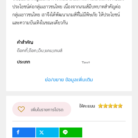
ประโยชน์ต่อกลุ่มเยาวชนไทย เนื่องจากเกมส์มีบทบาทสำคัญต่อ
กลุ่มเยาวชนไทย เราจึงได้พัฒนาเกมส์ที่ไม่มีพิษภัย ให้ประโยชน์
และความบันเทิงในขณะเดียวกัน
คำสำคัญ
ด๊อกกี้,ด๊อก,เว็บ,แคม,เกมส์
ประเภท
Text
ลิขสิทธิ์
ย่อ/ขยาย ข้อมูลเพิ่มเติม
สถาบันเทคโนโลยีนานาชาติ สิรินธร มหาวิทยาลัยธรรมศาสตร์
ผู้แต่ง หรือ เจ้าของผลงาน
นาย นวพล เชาวนะปัญจะ,นาย พีร โชติมนัส,นางสาว มาริสา
ให้คะแนน
เพิ่มในรายการโปรด
จันทร์วีนุกูล
ระดับชั้น
ม.4, ม.5, ม.6
กลุ่มเป้าหมาย
ครู, นักเรียน