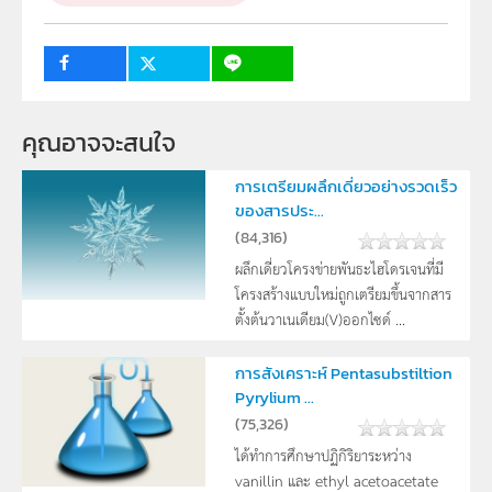
ป.4, ป.5, ป.6, ม.1, ม.2, ม.3
กลุ่มเป้าหมาย
ครู, นักเรียน, บุคคลทั่วไป
คุณอาจจะสนใจ
การเตรียมผลึกเดี่ยวอย่างรวดเร็ว
ของสารประ...
(
84,316
)
ผลึกเดี่ยวโครงข่ายพันธะไฮโดรเจนที่มี
โครงสร้างแบบใหม่ถูกเตรียมขึ้นจากสาร
ตั้งต้นวาเนเดียม(V)ออกไซด์ ...
การสังเคราะห์ Pentasubstiltion
Pyrylium ...
(
75,326
)
ได้ทำการศึกษาปฏิกิริยาระหว่าง
vanillin และ ethyl acetoacetate