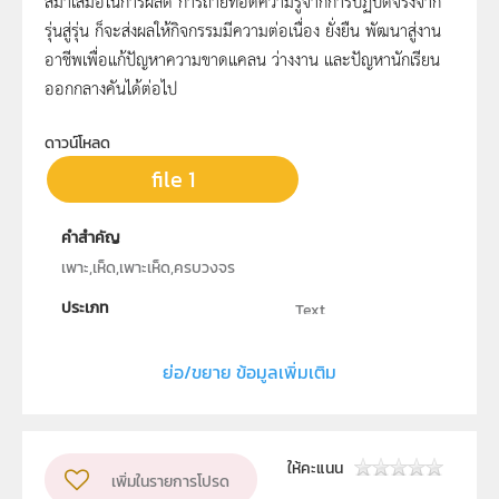
สม่ำเสมอในการผลิต การถ่ายทอดความรู้จากการปฏิบัติจริงจาก
รุ่นสู่รุ่น ก็จะส่งผลให้กิจกรรมมีความต่อเนื่อง ยั่งยืน พัฒนาสู่งาน
อาชีพเพื่อแก้ปัญหาความขาดแคลน ว่างงาน และปัญหานักเรียน
ออกกลางคันได้ต่อไป
ดาวน์โหลด
file 1
คำสำคัญ
เพาะ,เห็ด,เพาะเห็ด,ครบวงจร
ประเภท
Text
ลิขสิทธิ์
ย่อ/ขยาย ข้อมูลเพิ่มเติม
โรงเรียนบ้านหนองตะลุมปุ๊ก
ผู้แต่ง หรือ เจ้าของผลงาน
เด็กหญิงสุดารัตน์ ฤทธิสน และคณะ
ให้คะแนน
เพิ่มในรายการโปรด
ระดับชั้น