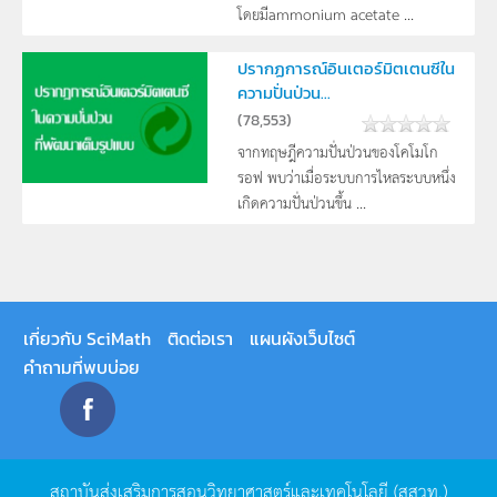
โดยมีammonium acetate ...
ปรากฏการณ์อินเตอร์มิตเตนซีใน
ความปั่นป่วน...
(
78,553
)
จากทฤษฎีความปั่นป่วนของโคโมโก
รอฟ พบว่าเมื่อระบบการไหลระบบหนึ่ง
เกิดความปั่นป่วนขึ้น ...
เกี่ยวกับ SciMath
ติดต่อเรา
แผนผังเว็บไซต์
คำถามที่พบบ่อย
สถาบันส่งเสริมการสอนวิทยาศาสตร์และเทคโนโลยี
(
สสวท
.)