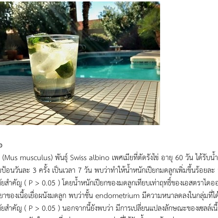
อ
์ (Mus musculus) พันธุ์ Swiss albino เพศเมียที่ตัดรังไข่ อายุ 60 วัน ได้
ดยป้อนวันละ 3 ครั้ง เป็นเวลา 7 วัน พบว่าทำให้น้ำหนักเปียกมดลูกเพิ่มขึ้นร้อ
นัยสำคัญ ( P > 0.05 ) โดยน้ำหนักเปียกของมดลูกเทียบเท่าฤทธิ์ของเอสตราไ
ยาของเนื้อเยื่อผนังมดลูก พบว่าชั้น endometrium มีความหนาลดลงในกลุ่มที่ได
นัยสำคัญ ( P > 0.05 ) นอกจากนี้ยังพบว่า มีการเปลี่ยนแปลงลักษณะของเซลล์เนื้