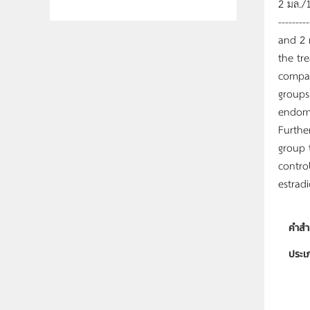
2 มล./1
-------
and 2 
the tr
compar
groups 
endome
Furthe
group 
contro
estradi
คำสำ
ประเ
ลิขสิท
ผู้แต