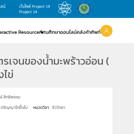
ไลน์
เว็บไซต์ Project 14
Project 14
teractive Resource
ทัศนศึกษาออนไลน์
คลังคำศัพท์
ตรเจนของน้ำมะพร้าวอ่อน (
งไข่
ษ์ สิทธิพรหม
ปริญญาโทขึ้นไป
หมวดวิชา
ชีววิทยา