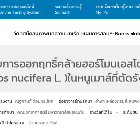
ระบบการสอบออนไลน์
ระบบคลังความรู้
ระบบจัดการเรียนรู้แบบออน
Online Testing System
Scimath
My IPST
วีดิทัศน์
คลังภาพ
บทความ
บทเรียน
แผนการสอน
E-Books
In
บการออกฤทธิ์คล้ายฮอร์โมนเอสโ
s nucifera L. )ในหนูเมาส์ที่ตัดรั
โครงงาน
ณัฐกานต์ ต่อมกระโทก
ชื่ออาจารย์ที่ปรึกษา
อำพา เหลืองภิรมย์, สมพง
ารศึกษา
คณะวิทยาศาสตร์ มหาวิทยาลัยขอนแก่น
รางวัลที่ได้รับ
-
ระดับชั้น
น/ปี ทำโครงงาน
01 มกราคม 2541