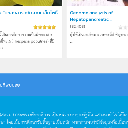
องต้นของสารสกัดจากเมล็ดโพธิ์
Genome analysis of
Hepatopancreatic ...
(
82,408
)
ี้เป็นการศึกษาความเป็นพิษของสาร
กุ้งได้เป็นผลผลิตทางเกษตรที่สำคัญขอ
ธิ์ทะเล (Thespesia populnea) ที่มี
...
s ...
มที่พบบ่อย
(
สสวท
.)
กระทรวงศึกษาธิการ
เป็นหน่วยงานของรัฐที่ไม่แสวงหากำไร
ได้จั
กษา
โดยเน้นการศึกษาขั้นพื้นฐานเป็นหลัก
หากท่านพบว่ามีข้อมูลหรือเนื้อห