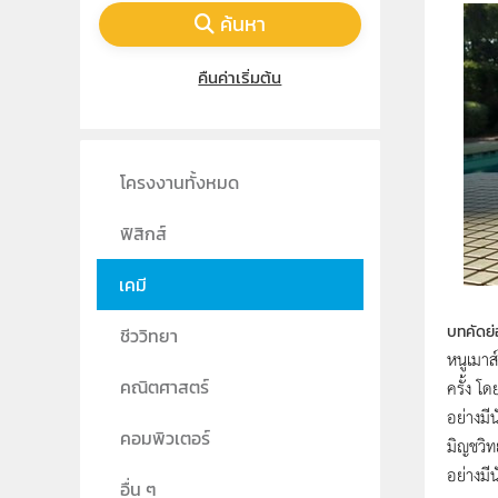
ค้นหา
คืนค่าเริ่มต้น
โครงงานทั้งหมด
ฟิสิกส์
เคมี
บทคัดย่
ชีววิทยา
หนูเมาส
ครั้ง โ
คณิตศาสตร์
อย่างมี
คอมพิวเตอร์
มิญชวิท
อย่างมี
อื่น ๆ