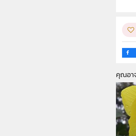
ระดับช
กลุ่ม
คุณอา