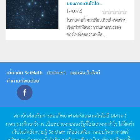
ของการเติบโตโด...
(
74,872
)
ในรายงานนี้ จะเปรียบเทียบโครงสร้าง
เชิงแฟรกทัลของการแตกแขนงของ
ของไหลโดยความหนืด ...
เกี่ยวกับ SciMath
ติดต่อเรา
แผนผังเว็บไซต์
คำถามที่พบบ่อย
สถาบันส่งเสริมการสอนวิทยาศาสตร์และเทคโนโลยี
(
สสวท
.)
กระทรวงศึกษาธิการ
เป็นหน่วยงานของรัฐที่ไม่แสวงหากำไร
ได้จัดทำ
เว็บไซต์คลังความรู้
SciMath
เพื่อส่งเสริมการสอนวิทยาศาสตร์
คณิตศาสตร์และเทคโนโลยีทุกระดับการศึกษา
โดยเน้นการศึกษาขั้น