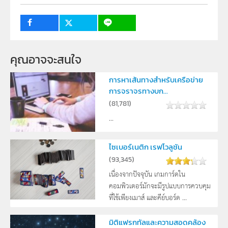
ระดับชั้น
ม.4, ม.5, ม.6
กลุ่มเป้าหมาย
ครู, นักเรียน
คุณอาจจะสนใจ
การหาเส้นทางสำหรับเครือข่าย
การจราจรทางบก...
(
81,781
)
...
ไซเบอร์เนติก เรฟโวลูชัน
(
93,345
)
เนื่องจากปัจจุบัน เกมการ์ดใน
คอมพิวเตอร์มักจะมีรูปแบบการควบคุม
ที่ใช้เพียงเมาส์ และคีย์บอร์ด ...
มิติแฟรกทัลและความสอดคล้อง