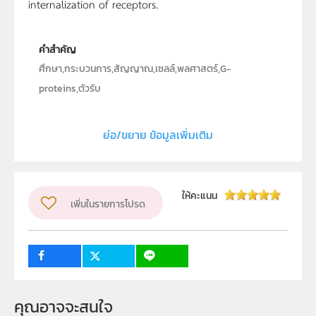
internalization of receptors.
คำสำคัญ
ศึกษา,กระบวนการ,สัญญาณ,เซลล์,พลศาสตร์,G-
proteins,ตัวรับ
ประเภท
Text
ย่อ/ขยาย ข้อมูลเพิ่มเติม
ลิขสิทธิ์
มหาวิทยาลัยมหิดล
ผู้แต่ง หรือ เจ้าของผลงาน
นางสาว จีราพร ลีลาวัฒนชัย
ให้คะแนน
เพิ่มในรายการโปรด
ระดับชั้น
ม.4, ม.5, ม.6
กลุ่มเป้าหมาย
ครู, นักเรียน
คุณอาจจะสนใจ