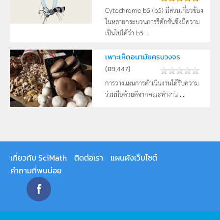
Cytochrome b5 (b5) มีส่วนเกี่ยวข้อง
ในหลายกระบวนการรีดักชั่นซึ่งมีความ
เป็นไปได้ว่า b5 ...
เพาะเห็ดอนามัยครบวงจร
(
89,447
)
การวางแผนการดำเนินงานได้รับความ
ร่วมมือด้วยดีจากคณะทำงาน ...
เกี่ยวกับ SciMath
ติดต่อเรา
แผนผังเว็บไซต์
คำถามที่พบบ่อย