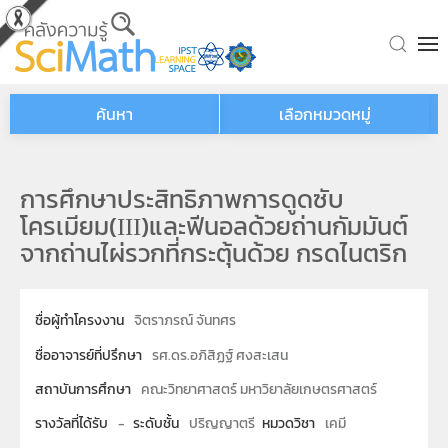
Skip to main content
ค้นหา
เลือกหมวดหมู่
การศึกษาประสิทธิภาพการดูดซับ
โครเมียม(ІІІ)และฟีนอลด้วยถ่านกัมมันต์
จากถ่านไผ่รวกที่กระตุ้นด้วย กรดไนตริก
ชื่อผู้ทำโครงงาน
จิตราภรณ์ จันทศร
ชื่ออาจารย์ที่ปรึกษา
รศ.ดร.อภิสิฏฐ์ ศงสะเสน
สถาบันการศึกษา
คณะวิทยาศาสตร์ มหาวิยาลัยเกษตรศาสตร์
รางวัลที่ได้รับ
-
ระดับชั้น
ปริญญาตรี
หมวดวิชา
เคมี