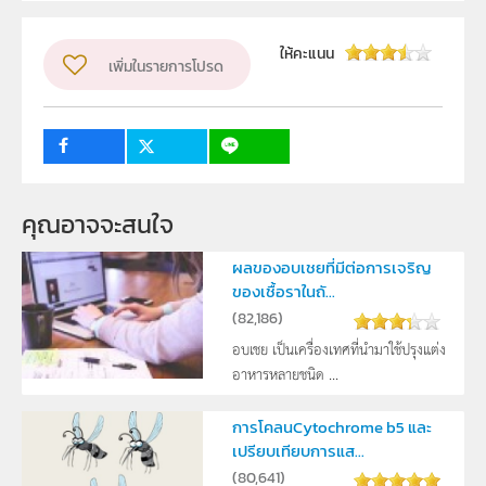
ผู้แต่ง หรือ เจ้าของผลงาน
จิตราภรณ์ จันทศร
ระดับชั้น
ม.4, ม.5, ม.6
ให้คะแนน
เพิ่มในรายการโปรด
กลุ่มเป้าหมาย
ครู, นักเรียน
คุณอาจจะสนใจ
ผลของอบเชยที่มีต่อการเจริญ
ของเชื้อราในถั...
(
82,186
)
อบเชย เป็นเครื่องเทศที่นำมาใช้ปรุงแต่ง
อาหารหลายชนิด ...
การโคลนCytochrome b5 และ
เปรียบเทียบการแส...
(
80,641
)