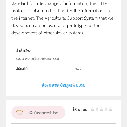
standard for interchange of information, the HTTP
protocol is also used to transfer the information on
the internet. The Agricultural Support System that we
developed can be used as a prototype for the
development of other similar systems.
คำสำคัญ
ระบบ,ส่ง,เสริม,เกษตรกรรม
ประเภท
Text
ลิขสิทธิ์
ย่อ/ขยาย ข้อมูลเพิ่มเติม
ภาควิชาคณิตศาสตร์ สถิติและคอมพิวเตอร์ คณะ
วิทยาศาสตร์ มหาวิทยาลัยอุบลราชธานี
ผู้แต่ง หรือ เจ้าของผลงาน
พงษ์สวัสดิ์ สายกัน
ให้คะแนน
เพิ่มในรายการโปรด
ระดับชั้น
ม.4, ม.5, ม.6