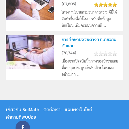
(
87,605
)
โครงงานโปรแกรมธนาคารความดีนี้ได้
จัดทำขึ้นเพื่อใช้ในการบันทึกข้อมูล
นักเรียน เพิ่มคะแนนความดี ...
การศึกษาปัจจัยต่างๆ ที่เกี่ยวกับ
ต้นแสม
(
78,744
)
เนื่องจากปัจจุบันนี้สภาพของป่าชายเลย
ที่เคยอุดมสมบูรณ์กลับเสื่อมโทรมลง
อย่างมาก ...
เกี่ยวกับ SciMath
ติดต่อเรา
แผนผังเว็บไซต์
คำถามที่พบบ่อย