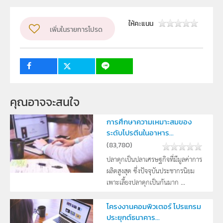
ผู้แต่ง หรือ เจ้าของผลงาน
ภาคภูมิ อรชร
ระดับชั้น
ม.4, ม.5, ม.6
ให้คะแนน
เพิ่มในรายการโปรด
กลุ่มเป้าหมาย
ครู, นักเรียน
คุณอาจจะสนใจ
การศึกษาความเหมาะสมของ
ระดับโปรตีนในอาหาร...
(
83,780
)
ปลาดุกเป็นปลาเศรษฐกิจที่มีมูลค่าการ
ผลิตสูงสุด ซึ่งปัจจุบันประชากรนิยม
เพาะเลี้ยงปลาดุกเป็นกันมาก ...
โครงงานคอมพิวเตอร์ โปรแกรม
ประยุกต์ธนาคาร...