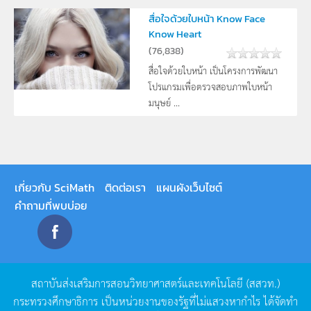
สื่อใจด้วยใบหน้า Know Face
Know Heart
(
76,838
)
สื่อใจด้วยใบหน้า เป็นโครงการพัฒนา
โปรแกรมเพื่อตรวจสอบภาพใบหน้า
มนุษย์ ...
เกี่ยวกับ SciMath
ติดต่อเรา
แผนผังเว็บไซต์
คำถามที่พบบ่อย
สถาบันส่งเสริมการสอนวิทยาศาสตร์และเทคโนโลยี
(
สสวท
.)
กระทรวงศึกษาธิการ
เป็นหน่วยงานของรัฐที่ไม่แสวงหากำไร
ได้จัดทำ