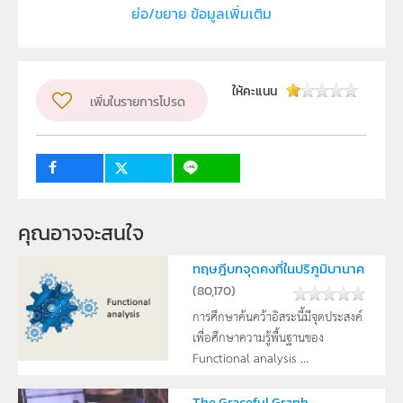
ย่อ/ขยาย ข้อมูลเพิ่มเติม
โปรแกรมวิชาเคมี คณะวิทยาศาสตร์เทคโนโลยีและการเกษตร
มหาวิทยาลัยราชภัฏยะลา
ผู้แต่ง หรือ เจ้าของผลงาน
อัสมาอ์ ปูเต๊ะ
ให้คะแนน
เพิ่มในรายการโปรด
ระดับชั้น
ม.4, ม.5, ม.6
กลุ่มเป้าหมาย
ครู, นักเรียน
คุณอาจจะสนใจ
ทฤษฎีบทจุดคงที่ในปริภูมิบานาค
(
80,170
)
การศึกษาค้นคว้าอิสระนี้มีจุดประสงค์
เพื่อศึกษาความรู้พื้นฐานของ
Functional analysis ...
The Graceful Graph