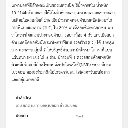
เมทานอลที่มีลักษณะเป็นของเหลวหนืด สีน้ำตาลเข้ม น้ำหนัก
10.2144กรัม ละลายได้ดีในตัวทำละลายเมทานอลและสารละลาย
โซเดียมไฮดรอกไซด์ 5% เมื่อนำมาทดสอบด้วยเทคนิคโครมาโต
กราฟีแบบแผ่นบาง (TLC) ใน 80% เอทธิลอะซิเตต/เฮกเซน พบ
ว่าโครมาโตแกรมประกอบด้วยสารอย่างน้อย 4 ตัว และเมื่อแยก
ด้วยเทคนิคคอลัมน์โครมาโตกราฟีแบบรวดเร็ว(QCC) ได้ 15กลุ่ม
สาร แยกสารกลุ่มที่ 7 ให้บริสุทธิ์ด้วยเทคนิคโครมาโตกราฟีแบบ
แผ่นหนา (PTLC) ได้ 3 ส่วน นำส่วนที่ 1 ตรวจสอบด้วยเทคนิค
นิวเคลียร์แมกนีติกเรโซแนนซ์สเปกโตรสโกปี(NMR) พบว่ามีกลุ่ม
โปรตอน ของอะโรมาติกไฮโดรคาร์บอน ไฮโดรคาร์บอนโซ่ยาว
และกลุ่มเมทอกซี
คำสำคัญ
เคมี,สกัด,เม,ทา,นอล,เปลือก,ลำ,ต้น,ข่อย
ประเภท
Text
ลิขสิทธิ์