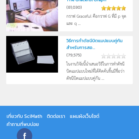
(
81,030
)
กราฟ Graceful คือกราฟ G ที่มี p จุด
และ q ...
วิธีการทำดัชนีบิตแมปแบบคู่กัน
สำหรับการสอ...
(
79,575
)
ในงานวิจัยนี้นำเสนอวิธีในการทำดัชนี
บิตแมปแบบใหม่ที่ได้คิดค้นขึ้นมีชื่อว่า
ดัชนีบิตแมปแบบคู่กัน ...
เกี่ยวกับ SciMath
ติดต่อเรา
แผนผังเว็บไซต์
คำถามที่พบบ่อย