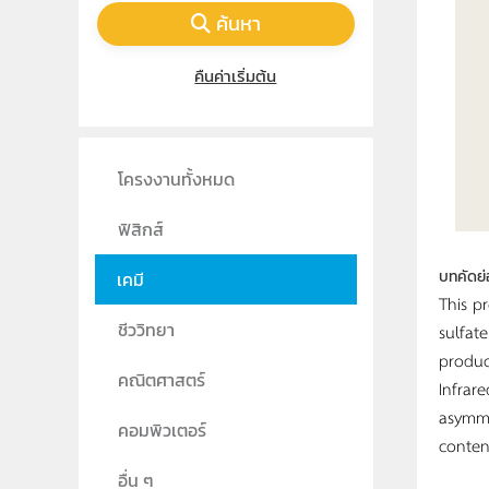
ค้นหา
คืนค่าเริ่มต้น
โครงงานทั้งหมด
ฟิสิกส์
บทคัดย่
เคมี
This p
ชีววิทยา
sulfat
produc
คณิตศาสตร์
Infrar
asymme
คอมพิวเตอร์
conten
อื่น ๆ