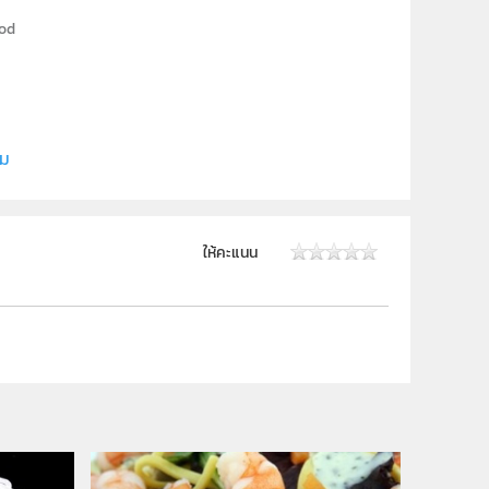
hod
ce, Naresuan University
ิม
ให้คะแนน