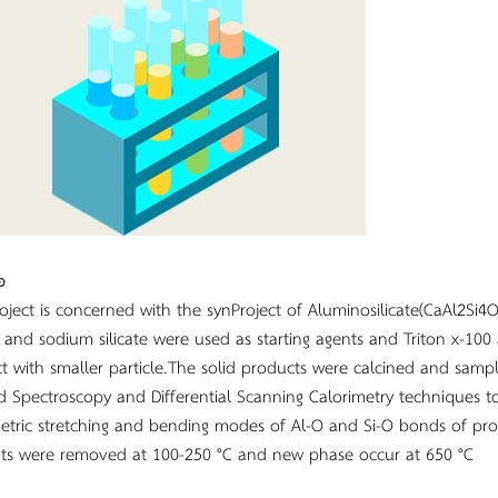
อ
roject is concerned with the synProject of Aluminosilicate(CaAl2
e and sodium silicate were used as starting agents and Triton x-100
t with smaller particle.The solid products were calcined and sampl
ed Spectroscopy and Differential Scanning Calorimetry techniques t
tric stretching and bending modes of Al-O and Si-O bonds of pr
ts were removed at 100-250 °C and new phase occur at 650 °C