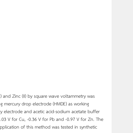
II) and Zinc (II) by square wave voltammetry was
ng mercury drop electrode (HMDE) as working
iary electrode and acetic acid-sodium acetate buffer
0.03 V for Cu, -0.36 V for Pb and -0.97 V for Zn. The
plication of this method was tested in synthetic