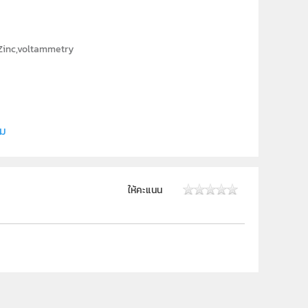
Zinc,voltammetry
ce, Naresuan University
ิม
ให้คะแนน