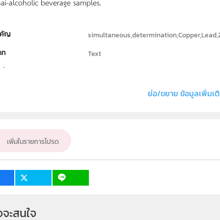
ai-alcoholic beverage samples.
คัญ
simultaneous,determination,Copper,Lead,
ภท
Text
ธิ์
Department of Chemistry, Faculty of Scien
่ง หรือ เจ้าของผลงาน
Apichit Srilaken
ย่อ/ขยาย ข้อมูลเพิ่มเต
ั้น
ม.4, ม.5, ม.6
เป้าหมาย
ครู, นักเรียน
เพิ่มในรายการโปรด
จจะสนใจ