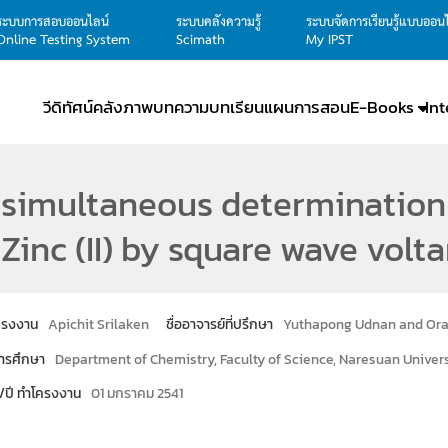
ระบบการสอบออนไลน์
ระบบคลังความรู้
ระบบจัดการเรียนรู้แบบออน
Online Testing System
Scimath
My IPST
วีดิทัศน์
คลังภาพ
บทความ
บทเรียน
แผนการสอน
E-Books
In
simultaneous determination of
Zinc (II) by square wave vol
โครงงาน
Apichit Srilaken
ชื่ออาจารย์ที่ปรึกษา
Yuthapong Udnan and Ora
ารศึกษา
Department of Chemistry, Faculty of Science, Naresuan Univers
น/ปี ทำโครงงาน
01 มกราคม 2541