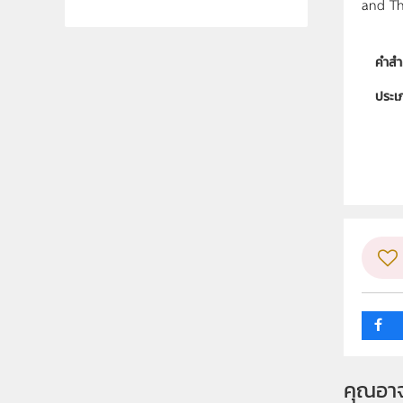
and Th
คำสำ
ประเ
ลิขสิท
ผู้แต
ระดับช
กลุ่ม
คุณอา