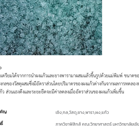
อ
มเตรียมได้จากการนำผงแก้วและยางพารามาผสมแล้วขึ้นรูปด้วยแม่พิมพ์ ขนาดของ
ชิงกลของวัสดุผสมซึ่งมีอัตราส่วนโดยปริมาตรของผงแก้วต่างกันจากผลการทดลอง
้ว ส่วนแรงดึงและระยะยืดจะมีค่าลดลงเมื่ออัตราส่วนของผงแก้วเพิ่มขึ้น
คัญ
เชิง,กล,วัสดุ,ยาง,พารา,ผง,แก้ว
ธิ์
ภาควิชาฟิสิกส์ คณะวิทยาศาสตร์ มหาวิทยาลัยเชี
่ง หรือ เจ้าของผลงาน
ประภาภรณ์ บุญตัน