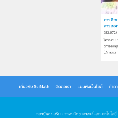
การศึก
สารออกฤ
(
82,672
)
โครงงาน 
สารออกฤทธ
(Dimocarp
เกี่ยวกับ SciMath
ติดต่อเรา
แผนผังเว็บไซต์
คำถา
สถาบันส่งเสริมการสอนวิทยาศาสตร์และเทคโนโลยี