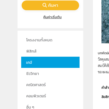
ค้นหา
คืนค่าเริ่มต้น
โครงงานทั้งหมด
ฟิสิกส์
บทคัดย่
วัสดุผส
เคมี
สมบัติเ
ของผงแก
ชีววิทยา
คณิตศาสตร์
คำสำ
คอมพิวเตอร์
ลิขสิท
ผู้แต
อื่น ๆ