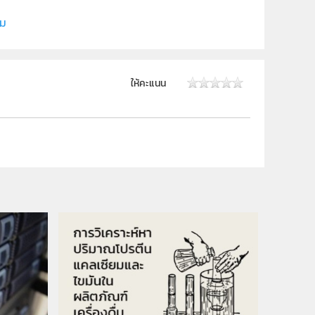
ิม
ให้คะแนน