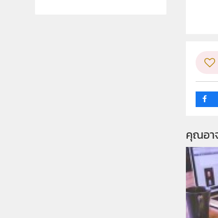
ระดับช
กลุ่ม
คุณอา