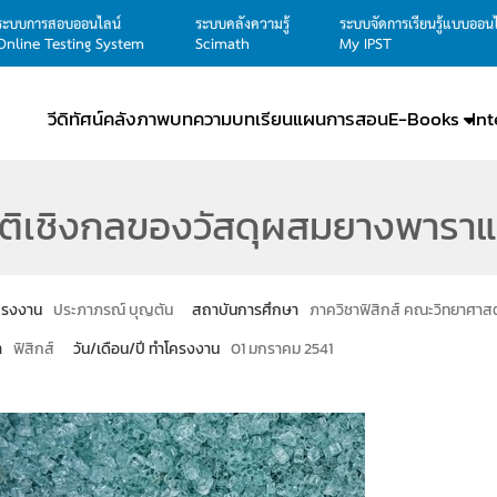
ระบบการสอบออนไลน์
ระบบคลังความรู้
ระบบจัดการเรียนรู้แบบออน
Online Testing System
Scimath
My IPST
วีดิทัศน์
คลังภาพ
บทความ
บทเรียน
แผนการสอน
E-Books
In
ัติเชิงกลของวัสดุผสมยางพาราแ
โครงงาน
ประภาภรณ์ บุญตัน
สถาบันการศึกษา
ภาควิชาฟิสิกส์ คณะวิทยาศาสตร
า
ฟิสิกส์
วัน/เดือน/ปี ทำโครงงาน
01 มกราคม 2541