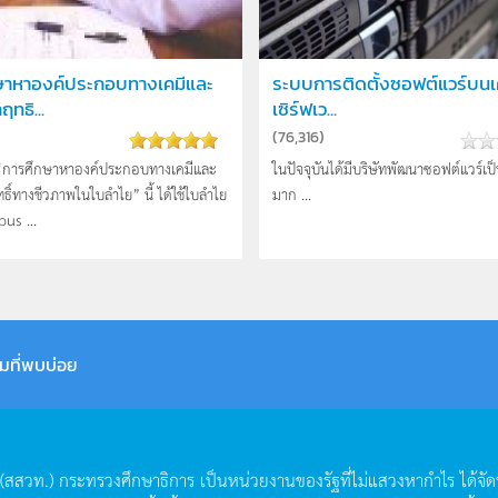
ษาหาองค์ประกอบทางเคมีและ
ระบบการติดตั้งซอฟต์แวร์บนเค
ทธิ...
เซิร์ฟเว...
(
76,316
)
“การศึกษาหาองค์ประกอบทางเคมีและ
ในปัจจุบันได้มีบริษัทพัฒนาซอฟต์แวร์เ
ิ์ทางชีวภาพในใบลำไย” นี้ ได้ใช้ใบลำไย
มาก ...
us ...
มที่พบบ่อย
(
สสวท
.)
กระทรวงศึกษาธิการ
เป็นหน่วยงานของรัฐที่ไม่แสวงหากำไร
ได้จั