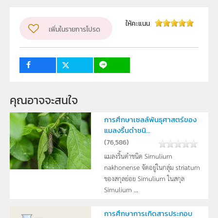
ผู้แต่ง หรือ เจ้าของผลงาน
ให้คะแนน
เพิ่มในรายการโปรด
เกรียงไกร ธรรมเที่ยง และ ทวีศักดิ์ สะไบ
ระดับชั้น
ม.4, ม.5, ม.6
กลุ่มเป้าหมาย
ครู, นักเรียน
คุณอาจจะสนใจ
การศึกษาเซลล์พันธุศาสตร์ของ
แมลงริ้นดำชนิ...
(
76,586
)
แมลงริ้นดำชนิด Simulium
nakhonense จัดอยู่ในกลุ่ม striatum
ของสกุลย่อย Simulium ในสกุล
Simulium ...
การศึกษาการเกิดสารประกอบ