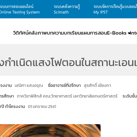
ระบบการสอบออนไลน์
ระบบคลังความรู้
ระบบจัดการเรียนรู้แบบออน
Online Testing System
Scimath
My IPST
วีดิทัศน์
คลังภาพ
บทความ
บทเรียน
แผนการสอน
E-Books
In
่งกำเนิดแสงโฟตอนในสถานะเอน
โครงงาน
มณิศา แสงอรุณ
ชื่ออาจารย์ที่ปรึกษา
สุรศักดิ์ เชียงกา
ารศึกษา
ภาควิชาฟิสิกส์ คณะวิทยาศาสตร์ มหาวิทยาลัยเกษตร์ศาสตร์
ระดับชั้น
น/ปี ทำโครงงาน
01 มกราคม 2541