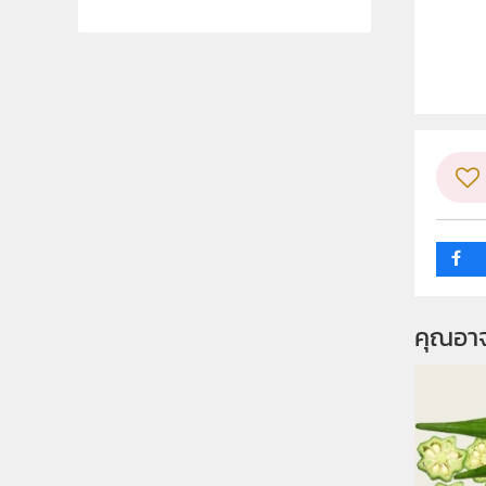
ลิขสิท
ผู้แต
ระดับช
กลุ่ม
คุณอา