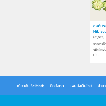
องค์ปร
Hibiscu.
(
81,679
)
จากการศึ
ชนิดที่พบ
L.) ...
เกี่ยวกับ SciMath
ติดต่อเรา
แผนผังเว็บไซต์
คำถา