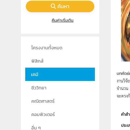
ค้นหา
คืนค่าเริ่มต้น
โครงงานทั้งหมด
ฟิสิกส์
บทคัดย่
เคมี
งานวิจั
ชีววิทยา
จำนวน 2
จะตรงกั
คณิตศาสตร์
คอมพิวเตอร์
คำสำ
ประเ
อื่น ๆ