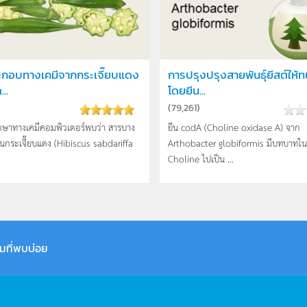
ะกอบทางเคมีจากกระเจี๊ยบแดง
การปรุงปรุงสายพันธุ์ยีสต์ให้
..
โดยยีน...
(
79,261
)
กษาทางเคมีคอมพิวเตอร์พบว่า สารบาง
ยีน codA (Choline oxidase A) จาก
ในกระเจี๊ยบแดง (Hibiscus sabdariffa
Arthobacter globiformis มีบทบาทในก
Choline ไปเป็น ...
มที่พบบ่อย