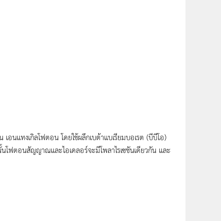
ัน เอนแทงเกิลโฟตอน โดยใช้ผลึกเบต้าแบเรียมบอเรต (บีบีโอ)
ังนั้นโฟตอนสัญญาณและไอเดลอร์จะมีโพลาไรเซชันเดียวกัน และ