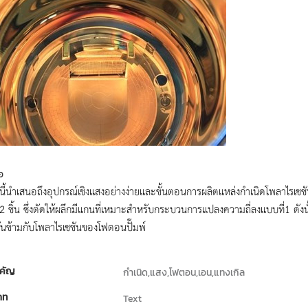
อ
ยนี้นำเสนอถึงอุปกรณ์เชิงแสงอย่างง่ายและขั้นตอนการผลิตแหล่งกำเนิดโพลาไรเซช
 ชิ้น ซึ่งตัดให้ผลึกมีแกนที่เหมาะสำหรับกระบวนการแปลงความถี่ลงแบบที่1 ด
นข้ามกับโพลาไรเซชันของโฟตอนปั๊มพ์
คัญ
กำเนิด,แสง,โฟตอน,เอน,แทงเกิล
ภท
Text