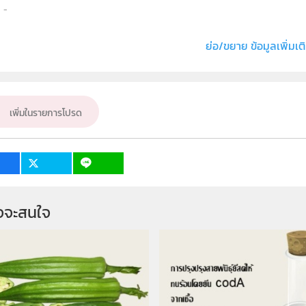
ธิ์
ภาควิชาฟิสิกส์ คณะวิทยาศาสตร์ มหาวิทยาลัยเก
่ง หรือ เจ้าของผลงาน
มณิศา แสงอรุณ
ย่อ/ขยาย ข้อมูลเพิ่มเต
ั้น
ม.4, ม.5, ม.6
เป้าหมาย
ครู, นักเรียน
เพิ่มในรายการโปรด
จจะสนใจ