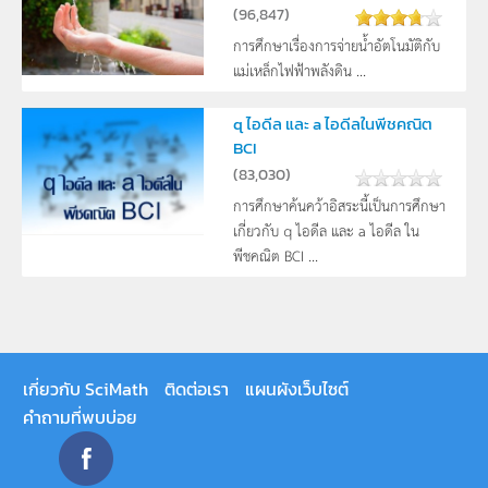
(
96,847
)
การศึกษาเรื่องการจ่ายน้ำอัตโนมัติกับ
แม่เหล็กไฟฟ้าพลังดิน ...
q ไอดีล และ a ไอดีลในพีชคณิต
BCI
(
83,030
)
การศึกษาค้นคว้าอิสระนี้เป็นการศึกษา
เกี่ยวกับ q ไอดีล และ a ไอดีล ใน
พีชคณิต BCI ...
เกี่ยวกับ SciMath
ติดต่อเรา
แผนผังเว็บไซต์
คำถามที่พบบ่อย