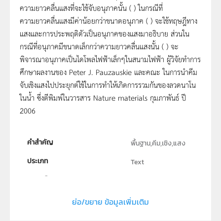
ความยาวคลื่นแสงที่จะใช้จับอนุภาคนั้น ( ) ในกรณีที่
ความยาวคลื่นแสงมีค่าน้อยกว่าขนาดอนุภาค ( ) จะใช้ทฤษฎีทาง
แสงและการประพฤติตัวเป็นอนุภาคของแสงมาอธิบาย ส่วนใน
กรณีที่อนุภาคมีขนาดเล็กกว่าความยาวคลื่นแสงนั้น ( ) จะ
พิจารณาอนุภาคเป็นไดโพลไฟฟ้าเล็กๆในสนามไฟฟ้า ผู้วิจัยทำการ
ศึกษาผลงานของ Peter J. Pauzauskie และคณะ ในการนำคีม
จับเชิงแสงไปประยุกต์ใช้ในการทำให้เกิดการรวมกันของลวดนาโน
ในน้ำ ซึ่งตีพิมพ์ในวารสาร Nature materials กุมภาพันธ์ ปี
2006
คำสำคัญ
พื้นฐาน,คีม,เชิง,แสง
ประเภท
Text
ลิขสิทธิ์
ภาควิชาฟิสิกส์ คณะวิทยาศาสตร์ มหาวิทยาลัยเกษตรศาสตร์
ย่อ/ขยาย ข้อมูลเพิ่มเติม
ผู้แต่ง หรือ เจ้าของผลงาน
ยศวรรณ นวลละออ