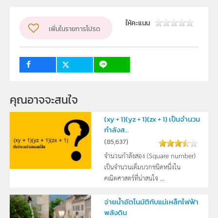
ระดับชั้น
ม.4, ม.5, ม.6
ให้คะแนน
กลุ่มเป้าหมาย
เพิ่มในรายการโปรด
ครู, นักเรียน
คุณอาจจะสนใจ
(xy + 1)(yz + 1)(zx + 1) เป็นจำนวน
กำลังส...
(
85,637
)
จำนวนกำลังสอง (Square number)
เป็นจำนวนเต็มบวกชนิดหนึ่งใน
คณิตศาสตร์ที่น่าสนใจ ...
จ่ายน้ำอัตโนมัติกับแม่เหล็กไฟฟ้า
พลังดิน