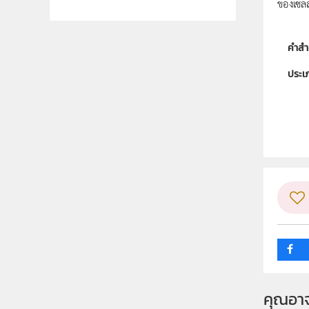
ของเซลล
คำสำ
ประเ
ลิขสิท
ผู้แต
ระดับช
กลุ่ม
คุณอา