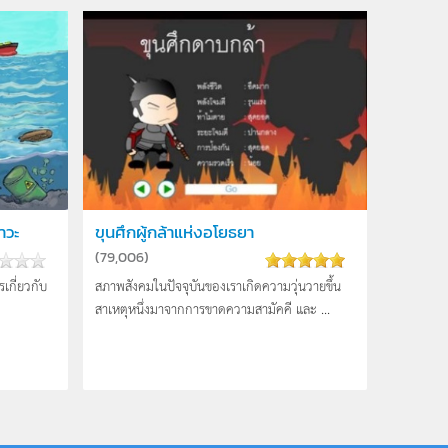
าวะ
ขุนศึกผู้กล้าแห่งอโยธยา
(
79,006
)
ารเกี่ยวกับ
สภาพสังคมในปัจจุบันของเราเกิดความวุ่นวายขึ้น
สาเหตุหนึ่งมาจากการขาดความสามัคคี และ ...