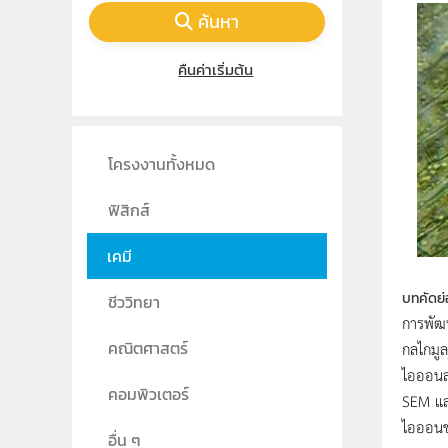
ค้นหา
คืนค่าเริ่มต้น
โครงงานทั้งหมด
ฟิสิกส์
เคมี
บทคัดย่
ชีววิทยา
การพัฒน
กลไกมูล
คณิตศาสตร์
ไอออนลง
คอมพิวเตอร์
SEM และ
ไอออนชน
อื่น ๆ