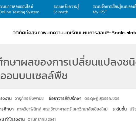
ระบบการสอบออนไลน์
ระบบคลังความรู้
ระบบจัดการเรียนรู้แบบออน
Online Testing System
Scimath
My IPST
วีดิทัศน์
คลังภาพ
บทความ
บทเรียน
แผนการสอน
E-Books
In
ศึกษาผลของการเปลี่ยนแปลงชน
อออนบนเซลล์พืช
โครงงาน
จารุภัทร ซึงพานิช
ชื่ออาจารย์ที่ปรึกษา
ดร.ดุษฎี สุวรรณขจร
ารศึกษา
ภาควิชาฟิสิกส์ คณะวิทยาศาสตร์ มหาวิทยาลัยเชียงใหม่
ระดับชั้น
ปริ
น/ปี ทำโครงงาน
01 มกราคม 2541