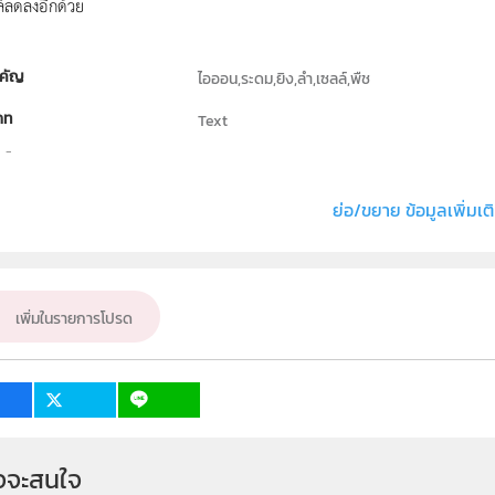
์ลดลงอีกด้วย
คัญ
ไอออน,ระดม,ยิง,ลำ,เซลล์,พืช
ภท
Text
ธิ์
ภาควิชาฟิสิกส์ คณะวิทยาศาสตร์ มหาวิทยาลัยเชี
่ง หรือ เจ้าของผลงาน
จารุภัทร ซึงพานิช
ย่อ/ขยาย ข้อมูลเพิ่มเต
ั้น
ม.4, ม.5, ม.6
เป้าหมาย
ครู, นักเรียน
เพิ่มในรายการโปรด
จจะสนใจ