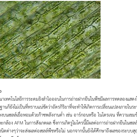
อ
าเทคโนโลยีการระดมยิงลำไอออนในการถ่ายฝากยีนในพืชมีผลการทดลองแสดงให้เห็น 
ฐานก็ยังไม่เป็นที่ทราบแน่ชัดว่าอัตรกิริยาที่จะทำให้เกิดการเปลี่ยนแปลงภายในระ
บนเซลล์เยื่อหอมด้วยก๊าซพลังงานต่ำ เช่น อาร์กอนหรือ ไนโตรเจน ที่ความเขมข
กล้อง AFM ในการสังเกตผล ซึ่งการเกิดรูไมโครนี้มีผลต่อการถ่ายฝากยีนในเซลล์สิ
ิดต่างๆว่าจะส่งผลต่อเซลล์พืชหรือไม่ นอกจากนั้นยังได้ศึกษาถึงผลของระบบสุญ