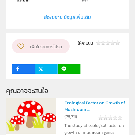
ประเภท
Text
ลิขสิทธิ์
ย่อ/ขยาย ข้อมูลเพิ่มเติม
โรงเรียนไทยอโยธยาบริหารธุรกิจ
ผู้แต่ง หรือ เจ้าของผลงาน
นางสาว กนกรัตน์ มาตรนอก , นางสาว ภัทรภร ภู่สละ ,
ให้คะแนน
เพิ่มในรายการโปรด
นางสาว จีรนันท์ ชมเพ็ญ
ระดับชั้น
ม.4, ม.5, ม.6
กลุ่มเป้าหมาย
ครู, นักเรียน
คุณอาจจะสนใจ
Ecological Factor on Growth of
Mushroom ...
(
75,711
)
The study of ecological factor on
growth of mushroom genus