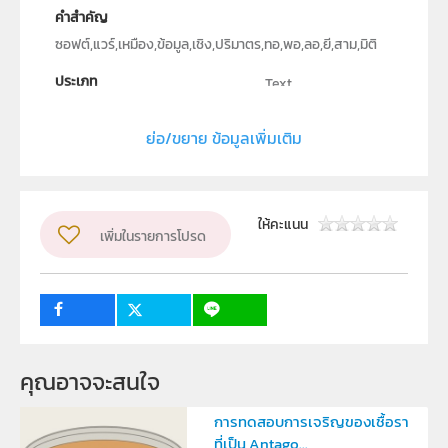
คำสำคัญ
ซอฟต์,แวร์,เหมือง,ข้อมูล,เชิง,ปริมาตร,ทอ,พอ,ลอ,ยี,สาม,มิติ
ประเภท
Text
ลิขสิทธิ์
ย่อ/ขยาย ข้อมูลเพิ่มเติม
คณะวิศวกรรมศาสตร์ ภาควิชาวิศวกรรมคอมพิวเตอร์
จุฬาลงกรณ์มหาวิทยาลัย
ผู้แต่ง หรือ เจ้าของผลงาน
ให้คะแนน
เพิ่มในรายการโปรด
นายกฤษฎี เด่นอริยะกูล , นายกิตติ เตชะวิทยปกรณ์
ระดับชั้น
ม.4, ม.5, ม.6
กลุ่มเป้าหมาย
ครู, นักเรียน
คุณอาจจะสนใจ
การทดสอบการเจริญของเชื้อรา
ที่เป็น Antago...