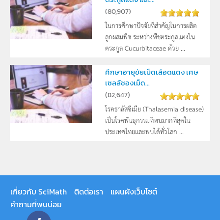
(
80,907
)
ในการศึกษาปัจจัยที่สำคัญในการผลิต
ลูกผสมพืช ระหว่างพืชตระกูลแตงใน
ตระกูล Cucurbitaceae ด้วย ...
ศึกษาอายุขัยเม็ดเลือดแดง เศษ
เซลล์ชองเม็ด...
(
82,647
)
โรคธาลัสซีเมีย (Thalasemia disease)
เป็นโรคพันธุกรรมที่พบมากที่สุดใน
ประเทศไทยและพบได้ทั่วโลก ...
เกี่ยวกับ SciMath
ติดต่อเรา
แผนผังเว็บไซต์
คำถามที่พบบ่อย