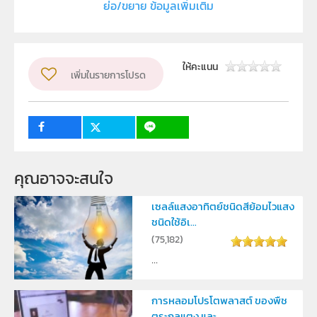
ย่อ/ขยาย ข้อมูลเพิ่มเติม
สถาบันเทคโนโลยีนานาชาติสิริธร มหาวิทยาลัยธรรมศาสตร์
ผู้แต่ง หรือ เจ้าของผลงาน
1.กัญจิรา ส่งไพศาล , 2.สรณัฐ สุดลาภา , 3.ญาณิน สุพละ
ให้คะแนน
เพิ่มในรายการโปรด
เศรษฐ์
ระดับชั้น
ม.4, ม.5, ม.6
กลุ่มเป้าหมาย
ครู, นักเรียน
คุณอาจจะสนใจ
เซลล์แสงอาทิตย์ชนิดสีย้อมไวแสง
ชนิดใช้อิเ...
(
75,182
)
...
การหลอมโปรโตพลาสต์ ของพืช
ตระกูลแตง และ...