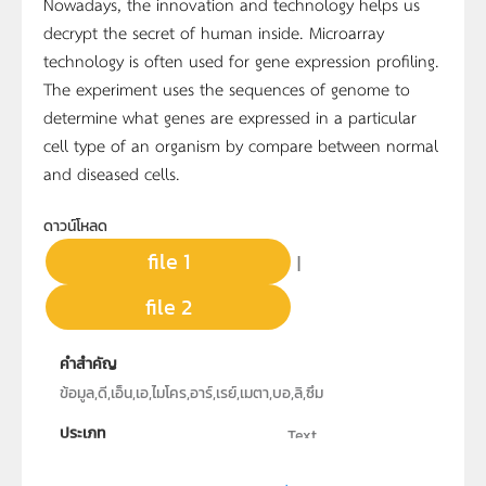
Nowadays, the innovation and technology helps us
decrypt the secret of human inside. Microarray
technology is often used for gene expression profiling.
The experiment uses the sequences of genome to
determine what genes are expressed in a particular
cell type of an organism by compare between normal
and diseased cells.
ดาวน์โหลด
file 1
|
file 2
คำสำคัญ
ข้อมูล,ดี,เอ็น,เอ,ไมโคร,อาร์,เรย์,เมตา,บอ,ลิ,ซึม
ประเภท
Text
ลิขสิทธิ์