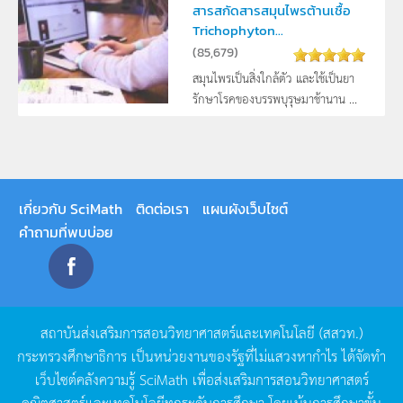
สารสกัดสารสมุนไพรต้านเชื้อ
Trichophyton...
(
85,679
)
สมุนไพรเป็นสิ่งใกล้ตัว และใช้เป็นยา
รักษาโรคของบรรพบุรุษมาช้านาน ...
เกี่ยวกับ SciMath
ติดต่อเรา
แผนผังเว็บไซต์
คำถามที่พบบ่อย
สถาบันส่งเสริมการสอนวิทยาศาสตร์และเทคโนโลยี
(
สสวท
.)
กระทรวงศึกษาธิการ
เป็นหน่วยงานของรัฐที่ไม่แสวงหากำไร
ได้จัดทำ
เว็บไซต์คลังความรู้
SciMath
เพื่อส่งเสริมการสอนวิทยาศาสตร์
คณิตศาสตร์และเทคโนโลยีทุกระดับการศึกษา
โดยเน้นการศึกษาขั้น