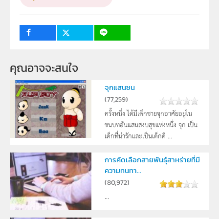
ระดับชั้น
ม.1, ม.2, ม.3, ม.4, ม.5, ม.6
กลุ่มเป้าหมาย
ครู, นักเรียน
คุณอาจจะสนใจ
จุกแสนซน
(
77,259
)
ครั้งหนึ่ง ได้มีเด็กชายจุกอาศัยอยู่ใน
ชนบทอันแสนสงบสุขแห่งหนึ่ง จุก เป็น
เด็กที่น่ารักและเป็นเด็กดี ...
การคัดเลือกสายพันธุ์สาหร่ายที่มี
ความทนทา...
(
80,972
)
...