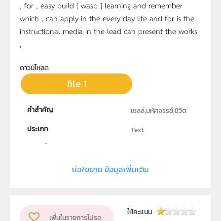
, for , easy build [ wasp ] learning and remember
which , can apply in the every day life and for is the
instructional media in the lead can present the works
,
ดาวน์โหลด
file 1
คำสำคัญ
เซลล์,มหัศจรรย์,ชีวิต
ประเภท
Text
ลิขสิทธิ์
โรงเรียนไทยบริหารธุรกิจและพณิชยการ
ย่อ/ขยาย ข้อมูลเพิ่มเติม
ผู้แต่ง หรือ เจ้าของผลงาน
นายก้องวิชัย แสงอรุณ , นายธีรชัย กุศลสร้าง , นายปิยวัติ
แก้วโชติ
ให้คะแนน
เพิ่มในรายการโปรด